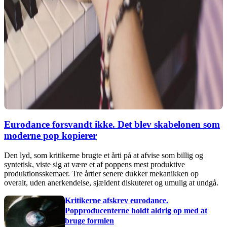
Eurodance forsvandt ikke. Det blev skabelonen som
moderne pop kopierer
Den lyd, som kritikerne brugte et årti på at afvise som billig og
syntetisk, viste sig at være et af poppens mest produktive
produktionsskemaer. Tre årtier senere dukker mekanikken op
overalt, uden anerkendelse, sjældent diskuteret og umulig at undgå.
Kritikerne afskrev eurodance.
Popproducenterne holdt aldrig op med at
bruge formlen