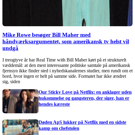
Mike Rowe besøger Bill Maher med
håndværksargumentet, som amerikansk tv helst vil
undgå
I treogtyve år har Real Time with Bill Maher kørt på et strukturelt
væddemål: at den mest interessante politiske samtale på amerikansk
fjernsyn ikke finder sted i nyhedskanalernes studier, men rundt om et
bord, hvor ingen er helt på samme side. Formatet har ikke ændret
sig, siden
Our Sticky Love på Netflix: en anklager uden
hukommelse og gangsteren, der siger, han er
hendes kæreste
Døden ApS lukker på Netflix med en sidste
kamp om chefstolen