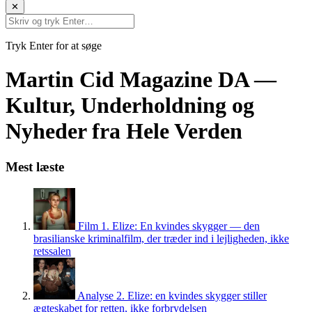
✕
Tryk Enter for at søge
Martin Cid Magazine DA —
Kultur, Underholdning og
Nyheder fra Hele Verden
Mest læste
Film
1.
Elize: En kvindes skygger — den
brasilianske kriminalfilm, der træder ind i lejligheden, ikke
retssalen
Analyse
2.
Elize: en kvindes skygger stiller
ægteskabet for retten, ikke forbrydelsen