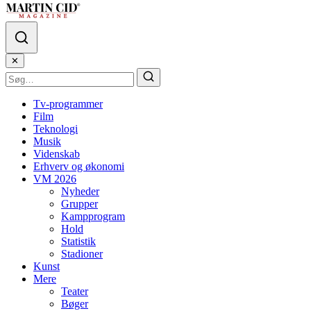
✕
Tv-programmer
Film
Teknologi
Musik
Videnskab
Erhverv og økonomi
VM 2026
Nyheder
Grupper
Kampprogram
Hold
Statistik
Stadioner
Kunst
Mere
Teater
Bøger