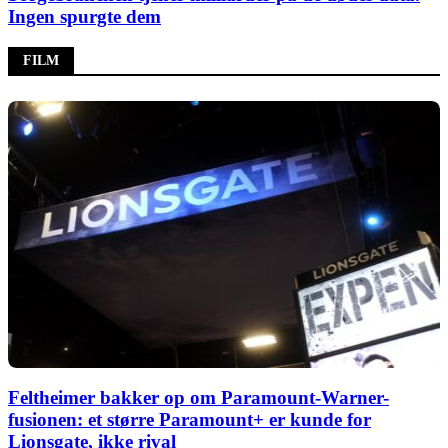
Ingen spurgte dem
FILM
Feltheimer bakker op om Paramount-Warner-
fusionen: et større Paramount+ er kunde for
Lionsgate, ikke rival