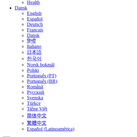
Health
Dansk
English
Español
Deutsch
Français
Dansk
हिन्दी
Italiano
日本語
한국어
Norsk bokmål
Polski
Português (PT)
Português (BR)
Română
Русский
Svenska
Türkçe
Tiếng Việt
简体中文
繁體中文
Español (Latinoamérica)