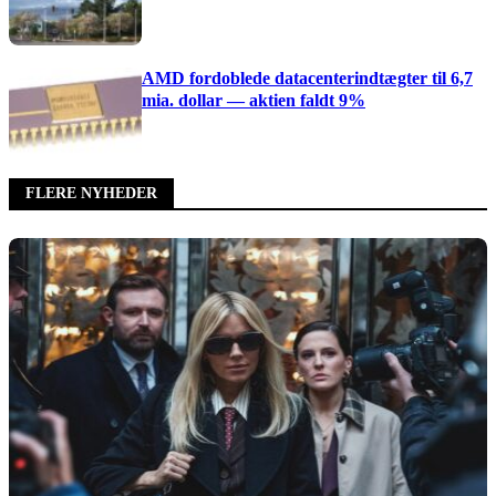
AMD fordoblede datacenterindtægter til 6,7
mia. dollar — aktien faldt 9%
FLERE NYHEDER