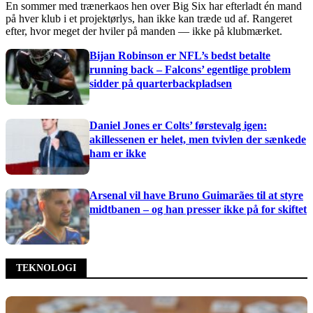
En sommer med trænerkaos hen over Big Six har efterladt én mand
på hver klub i et projektørlys, han ikke kan træde ud af. Rangeret
efter, hvor meget der hviler på manden — ikke på klubmærket.
Bijan Robinson er NFL’s bedst betalte
running back – Falcons’ egentlige problem
sidder på quarterbackpladsen
Daniel Jones er Colts’ førstevalg igen:
akillessenen er helet, men tvivlen der sænkede
ham er ikke
Arsenal vil have Bruno Guimarães til at styre
midtbanen – og han presser ikke på for skiftet
TEKNOLOGI