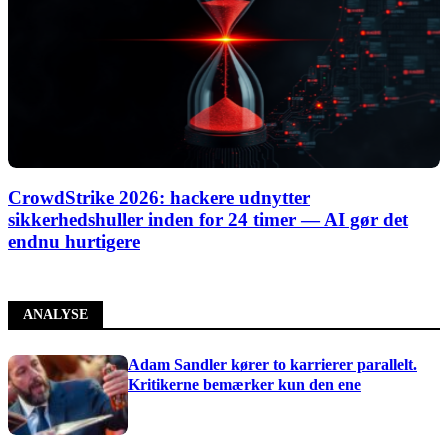
CrowdStrike 2026: hackere udnytter
sikkerhedshuller inden for 24 timer — AI gør det
endnu hurtigere
ANALYSE
Adam Sandler kører to karrierer parallelt.
Kritikerne bemærker kun den ene