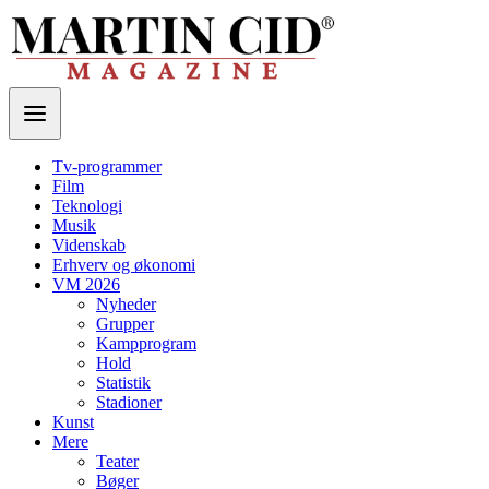
Tv-programmer
Film
Teknologi
Musik
Videnskab
Erhverv og økonomi
VM 2026
Nyheder
Grupper
Kampprogram
Hold
Statistik
Stadioner
Kunst
Mere
Teater
Bøger