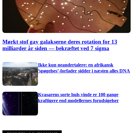
Mørkt stof gav galakserne deres rotation for 13
milliarder år siden — bekræftet ved 7 sigma
Ikke kun neandertalere: en afrikansk
’spøgelses’-forfader sidder i næsten alles DNA
Kvasarens sorte huls vinde er 100 gange
kraftigere end modellernes forudsigelser