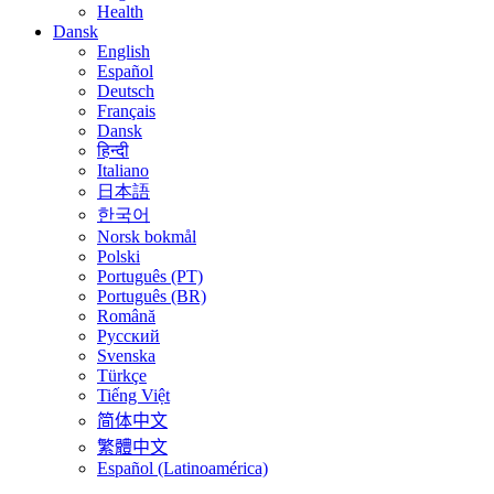
Health
Dansk
English
Español
Deutsch
Français
Dansk
हिन्दी
Italiano
日本語
한국어
Norsk bokmål
Polski
Português (PT)
Português (BR)
Română
Русский
Svenska
Türkçe
Tiếng Việt
简体中文
繁體中文
Español (Latinoamérica)