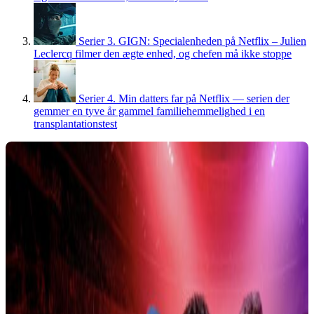
Serier
3.
GIGN: Specialenheden på Netflix – Julien
Leclercq filmer den ægte enhed, og chefen må ikke stoppe
Serier
4.
Min datters far på Netflix — serien der
gemmer en tyve år gammel familiehemmelighed i en
transplantationstest