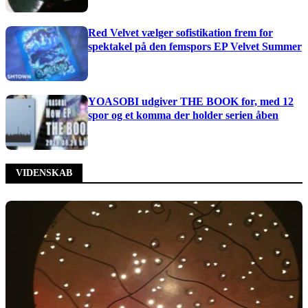
Red Velvet vælger sofistikation frem for
spektakel på den femspors EP Velvet Summer
YOASOBI udgiver THE BOOK for, med 12
spor og et komma der holder serien åben
VIDENSKAB