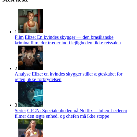
1
Film
Elize: En kvindes skygger — den brasilianske
kriminalfilm, der træder ind i lejligheden, ikke retssalen
2
Analyse
Elize: en kvindes skygger stiller ægteskabet for
retten, ikke forbrydelsen
3
Serier
GIGN: Specialenheden på Netflix – Julien Leclercq
filmer den ægte enhed, og chefen må ikke stoppe