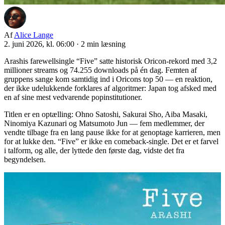
Af
Alice Lange
2. juni 2026, kl. 06:00
·
2 min læsning
Arashis farewellsingle “Five” satte historisk Oricon-rekord med 3,2
millioner streams og 74.255 downloads på én dag. Femten af
gruppens sange kom samtidig ind i Oricons top 50 — en reaktion,
der ikke udelukkende forklares af algoritmer: Japan tog afsked med
en af sine mest vedvarende popinstitutioner.
Titlen er en optælling: Ohno Satoshi, Sakurai Sho, Aiba Masaki,
Ninomiya Kazunari og Matsumoto Jun — fem medlemmer, der
vendte tilbage fra en lang pause ikke for at genoptage karrieren, men
for at lukke den. “Five” er ikke en comeback-single. Det er et farvel
i talform, og alle, der lyttede den første dag, vidste det fra
begyndelsen.