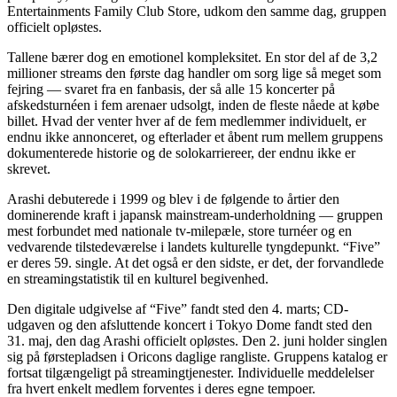
Entertainments Family Club Store, udkom den samme dag, gruppen
officielt opløstes.
Tallene bærer dog en emotionel kompleksitet. En stor del af de 3,2
millioner streams den første dag handler om sorg lige så meget som
fejring — svaret fra en fanbasis, der så alle 15 koncerter på
afskedsturnéen i fem arenaer udsolgt, inden de fleste nåede at købe
billet. Hvad der venter hver af de fem medlemmer individuelt, er
endnu ikke annonceret, og efterlader et åbent rum mellem gruppens
dokumenterede historie og de solokarriereer, der endnu ikke er
skrevet.
Arashi debuterede i 1999 og blev i de følgende to årtier den
dominerende kraft i japansk mainstream-underholdning — gruppen
mest forbundet med nationale tv-milepæle, store turnéer og en
vedvarende tilstedeværelse i landets kulturelle tyngdepunkt. “Five”
er deres 59. single. At det også er den sidste, er det, der forvandlede
en streamingstatistik til en kulturel begivenhed.
Den digitale udgivelse af “Five” fandt sted den 4. marts; CD-
udgaven og den afsluttende koncert i Tokyo Dome fandt sted den
31. maj, den dag Arashi officielt opløstes. Den 2. juni holder singlen
sig på førstepladsen i Oricons daglige rangliste. Gruppens katalog er
fortsat tilgængeligt på streamingtjenester. Individuelle meddelelser
fra hvert enkelt medlem forventes i deres egne tempoer.