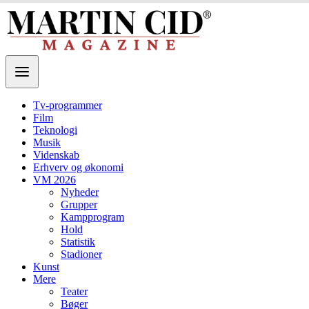
Tv-programmer
Film
Teknologi
Musik
Videnskab
Erhverv og økonomi
VM 2026
Nyheder
Grupper
Kampprogram
Hold
Statistik
Stadioner
Kunst
Mere
Teater
Bøger