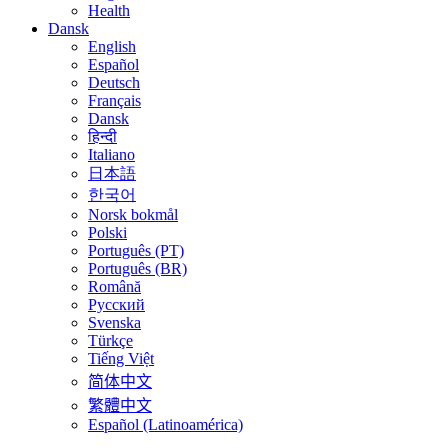
Health
Dansk
English
Español
Deutsch
Français
Dansk
हिन्दी
Italiano
日本語
한국어
Norsk bokmål
Polski
Português (PT)
Português (BR)
Română
Русский
Svenska
Türkçe
Tiếng Việt
简体中文
繁體中文
Español (Latinoamérica)