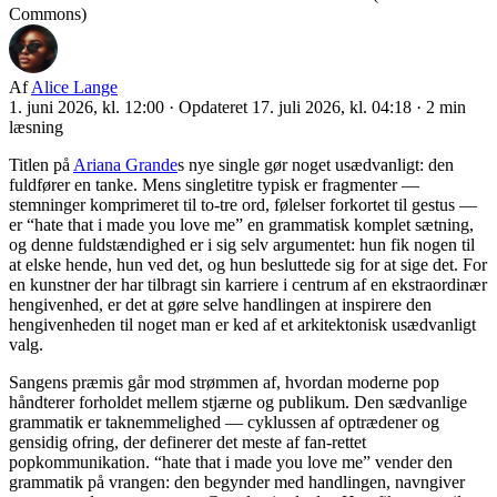
Commons)
Af
Alice Lange
1. juni 2026, kl. 12:00
·
Opdateret 17. juli 2026, kl. 04:18
·
2 min
læsning
Titlen på
Ariana Grande
s nye single gør noget usædvanligt: den
fuldfører en tanke. Mens singletitre typisk er fragmenter —
stemninger komprimeret til to-tre ord, følelser forkortet til gestus —
er “hate that i made you love me” en grammatisk komplet sætning,
og denne fuldstændighed er i sig selv argumentet: hun fik nogen til
at elske hende, hun ved det, og hun besluttede sig for at sige det. For
en kunstner der har tilbragt sin karriere i centrum af en ekstraordinær
hengivenhed, er det at gøre selve handlingen at inspirere den
hengivenheden til noget man er ked af et arkitektonisk usædvanligt
valg.
Sangens præmis går mod strømmen af, hvordan moderne pop
håndterer forholdet mellem stjærne og publikum. Den sædvanlige
grammatik er taknemmelighed — cyklussen af optrædener og
gensidig ofring, der definerer det meste af fan-rettet
popkommunikation. “hate that i made you love me” vender den
grammatik på vrangen: den begynder med handlingen, navngiver