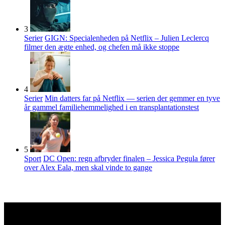
3
Serier
GIGN: Specialenheden på Netflix – Julien Leclercq
filmer den ægte enhed, og chefen må ikke stoppe
4
Serier
Min datters far på Netflix — serien der gemmer en tyve
år gammel familiehemmelighed i en transplantationstest
5
Sport
DC Open: regn afbryder finalen – Jessica Pegula fører
over Alex Eala, men skal vinde to gange