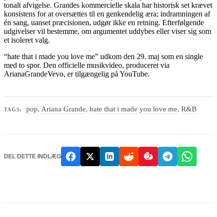
tonalt afvigelse. Grandes kommercielle skala har historisk set krævet
konsistens for at oversættes til en genkendelig æra; indramningen af
én sang, uanset præcisionen, udgør ikke en retning. Efterfølgende
udgivelser vil bestemme, om argumentet uddybes eller viser sig som
et isoleret valg.
“hate that i made you love me” udkom den 29. maj som en single
med to spor. Den officielle musikvideo, produceret via
ArianaGrandeVevo, er tilgængelig på YouTube.
pop
,
Ariana Grande
,
hate that i made you love me
,
R&B
TAGS:
DEL DETTE INDLÆG