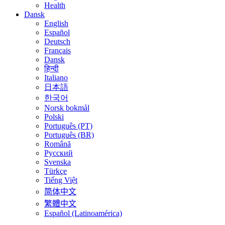
Health
Dansk
English
Español
Deutsch
Français
Dansk
हिन्दी
Italiano
日本語
한국어
Norsk bokmål
Polski
Português (PT)
Português (BR)
Română
Русский
Svenska
Türkçe
Tiếng Việt
简体中文
繁體中文
Español (Latinoamérica)