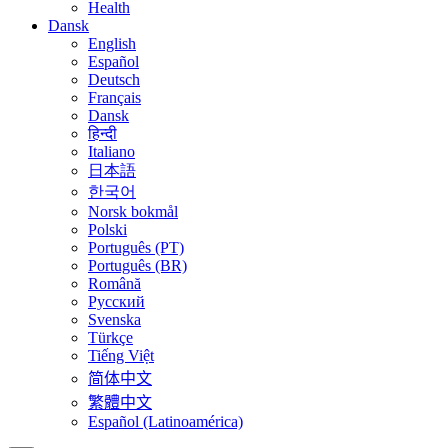
Health
Dansk
English
Español
Deutsch
Français
Dansk
हिन्दी
Italiano
日本語
한국어
Norsk bokmål
Polski
Português (PT)
Português (BR)
Română
Русский
Svenska
Türkçe
Tiếng Việt
简体中文
繁體中文
Español (Latinoamérica)