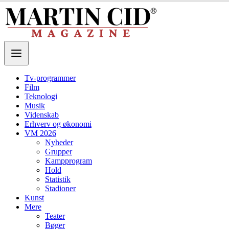
Tv-programmer
Film
Teknologi
Musik
Videnskab
Erhverv og økonomi
VM 2026
Nyheder
Grupper
Kampprogram
Hold
Statistik
Stadioner
Kunst
Mere
Teater
Bøger