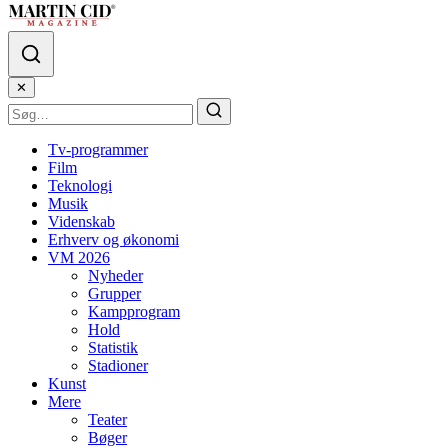
✕
Tv-programmer
Film
Teknologi
Musik
Videnskab
Erhverv og økonomi
VM 2026
Nyheder
Grupper
Kampprogram
Hold
Statistik
Stadioner
Kunst
Mere
Teater
Bøger