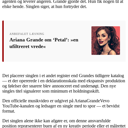
agenten og leverer angeren. Grande gjorde det. Hun fik nogen til at
elske hende. Singlen siger, at hun fortryder det.
ANBEFALET LÆSNING
Ariana Grande om ‘Petal’: »en
ufiltreret vrede«
Det placerer singlen i et andet register end Grandes tidligere katalog
— et der opererede i en deklarationsskala med ekspansiv produktion
og følelser der snarere blev annonceret end undersøgt. Den nye
singles titel signalerer som minimum et holdningsskift.
Den officielle musikvideo er udgivet på ArianaGrandeVevo
YouTube-kanalen og ledsager en single med to spor — et bevidst
format.
Det singlen alene ikke kan afgøre er, om denne ansvarsfulde
position repræsenterer buen af en ny kreativ periode eller et målrettet