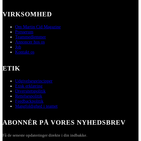
VIRKSOMHED
Om Martin Cid Magazine
Presserum
Teammedlemmer
Annoncer hos os
Job
Kontakt os
ETIK
Udgivelsesprincipper
Etisk erklæring
Diversitetspolitik
Rettelsespolitik
Feedbackpolitik
Mangfoldighed i teamet
ABONNÉR PÅ VORES NYHEDSBREV
Få de seneste opdateringer direkte i din indbakke.