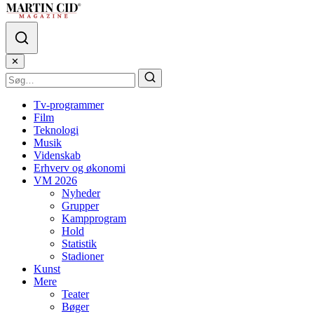
✕
Tv-programmer
Film
Teknologi
Musik
Videnskab
Erhverv og økonomi
VM 2026
Nyheder
Grupper
Kampprogram
Hold
Statistik
Stadioner
Kunst
Mere
Teater
Bøger