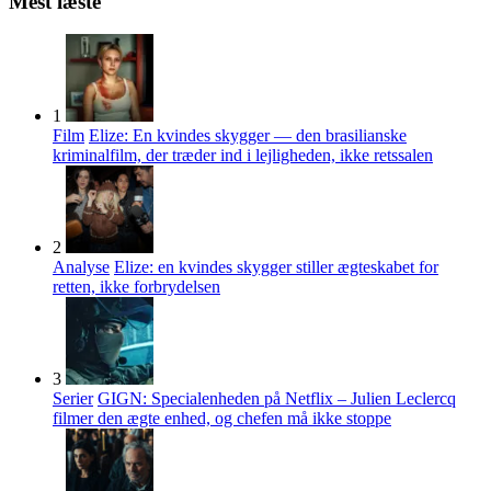
Mest læste
1
Film
Elize: En kvindes skygger — den brasilianske
kriminalfilm, der træder ind i lejligheden, ikke retssalen
2
Analyse
Elize: en kvindes skygger stiller ægteskabet for
retten, ikke forbrydelsen
3
Serier
GIGN: Specialenheden på Netflix – Julien Leclercq
filmer den ægte enhed, og chefen må ikke stoppe