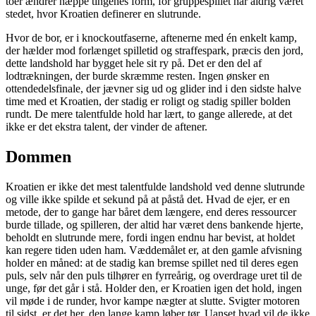
toer ændrer næppe tingenes form, for gruppespillet har aldrig været
stedet, hvor Kroatien definerer en slutrunde.
Hvor de bor, er i knockoutfaserne, aftenerne med én enkelt kamp,
der hælder mod forlænget spilletid og straffespark, præcis den jord,
dette landshold har bygget hele sit ry på. Det er den del af
lodtrækningen, der burde skræmme resten. Ingen ønsker en
ottendedelsfinale, der jævner sig ud og glider ind i den sidste halve
time med et Kroatien, der stadig er roligt og stadig spiller bolden
rundt. De mere talentfulde hold har lært, to gange allerede, at det
ikke er det ekstra talent, der vinder de aftener.
Dommen
Kroatien er ikke det mest talentfulde landshold ved denne slutrunde
og ville ikke spilde et sekund på at påstå det. Hvad de ejer, er en
metode, der to gange har båret dem længere, end deres ressourcer
burde tillade, og spilleren, der altid har været dens bankende hjerte,
beholdt en slutrunde mere, fordi ingen endnu har bevist, at holdet
kan regere tiden uden ham. Væddemålet er, at den gamle afvisning
holder en måned: at de stadig kan bremse spillet ned til deres egen
puls, selv når den puls tilhører en fyrreårig, og overdrage uret til de
unge, før det går i stå. Holder den, er Kroatien igen det hold, ingen
vil møde i de runder, hvor kampe nægter at slutte. Svigter motoren
til sidst, er det her, den lange kamp løber tør. Uanset hvad vil de ikke