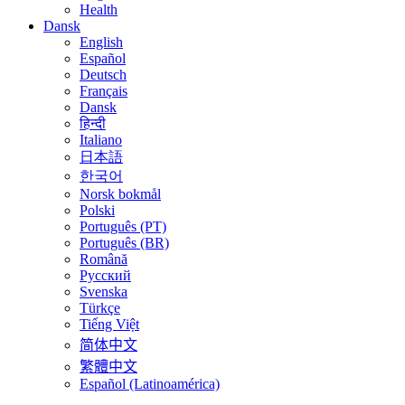
Health
Dansk
English
Español
Deutsch
Français
Dansk
हिन्दी
Italiano
日本語
한국어
Norsk bokmål
Polski
Português (PT)
Português (BR)
Română
Русский
Svenska
Türkçe
Tiếng Việt
简体中文
繁體中文
Español (Latinoamérica)