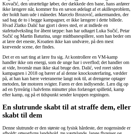
Kovačić, den utrættelige løber, der dækkede den bane, hans anfører
ikke længere når, kommer fra en sæson ødelagt af et akillesproblem,
der holdt ham ude i måneder. Marcelo Brozović, ankermanden, der
sad bag de to i begge kampagner, er ikke længere i dette billede.
Hvad Zlatko Dalić har gjort i deres sted, er at indlede en
stafetudveksling for åbent tæppe: han har udtaget Luka Sučić, Petar
Sučić og Martin Baturina, unge midtbanespillere, som han beder om
at lære det eneste, Kroatien ikke kan undvære, på den mest
krævende scene, der findes.
Det er en sart ting at lære fra sig. At kontrollere en VM-kamp
handler ikke om energi, som de unge har i overflod; det handler om
at vide, hvornår man ikke skal bruge den. Dalić, ved roret siden
kampagnen i 2018 og bærer af al denne knockouterfaring, vædder
på, at han kan bære veteranerne langt nok til, at drengene optager
metoden, før motoren svigter. Faren er den indlysende. Læn dig op
ad en fyrreårig i halvfems minutter plus forlænget spilletid, kamp
efter kamp, og på et tidspunkt sender kroppen regningen.
En slutrunde skabt til at straffe dem, eller
skabt til dem
Denne slutrunde er den største og fysisk hårdeste, der nogensinde er
afholdt: otteogfyrre landshold, tre værtslande, lange flyrejser og