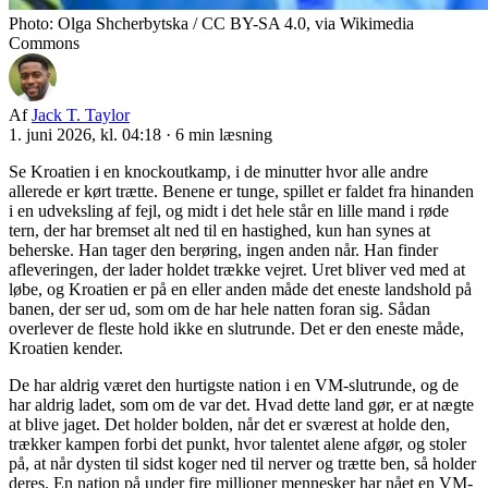
Photo: Olga Shcherbytska / CC BY-SA 4.0, via Wikimedia
Commons
Af
Jack T. Taylor
1. juni 2026, kl. 04:18
·
6 min læsning
Se Kroatien i en knockoutkamp, i de minutter hvor alle andre
allerede er kørt trætte. Benene er tunge, spillet er faldet fra hinanden
i en udveksling af fejl, og midt i det hele står en lille mand i røde
tern, der har bremset alt ned til en hastighed, kun han synes at
beherske. Han tager den berøring, ingen anden når. Han finder
afleveringen, der lader holdet trække vejret. Uret bliver ved med at
løbe, og Kroatien er på en eller anden måde det eneste landshold på
banen, der ser ud, som om de har hele natten foran sig. Sådan
overlever de fleste hold ikke en slutrunde. Det er den eneste måde,
Kroatien kender.
De har aldrig været den hurtigste nation i en VM-slutrunde, og de
har aldrig ladet, som om de var det. Hvad dette land gør, er at nægte
at blive jaget. Det holder bolden, når det er sværest at holde den,
trækker kampen forbi det punkt, hvor talentet alene afgør, og stoler
på, at når dysten til sidst koger ned til nerver og trætte ben, så holder
deres. En nation på under fire millioner mennesker har nået en VM-