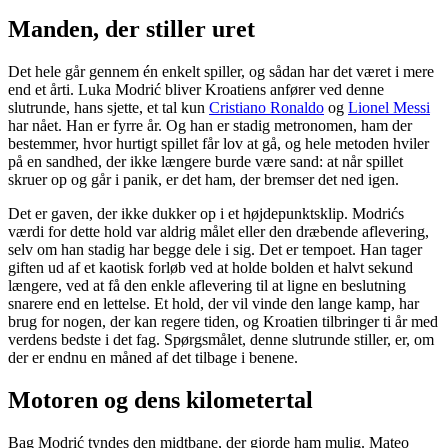
Manden, der stiller uret
Det hele går gennem én enkelt spiller, og sådan har det været i mere
end et årti. Luka Modrić bliver Kroatiens anfører ved denne
slutrunde, hans sjette, et tal kun
Cristiano Ronaldo
og
Lionel Messi
har nået. Han er fyrre år. Og han er stadig metronomen, ham der
bestemmer, hvor hurtigt spillet får lov at gå, og hele metoden hviler
på en sandhed, der ikke længere burde være sand: at når spillet
skruer op og går i panik, er det ham, der bremser det ned igen.
Det er gaven, der ikke dukker op i et højdepunktsklip. Modrićs
værdi for dette hold var aldrig målet eller den dræbende aflevering,
selv om han stadig har begge dele i sig. Det er tempoet. Han tager
giften ud af et kaotisk forløb ved at holde bolden et halvt sekund
længere, ved at få den enkle aflevering til at ligne en beslutning
snarere end en lettelse. Et hold, der vil vinde den lange kamp, har
brug for nogen, der kan regere tiden, og Kroatien tilbringer ti år med
verdens bedste i det fag. Spørgsmålet, denne slutrunde stiller, er, om
der er endnu en måned af det tilbage i benene.
Motoren og dens kilometertal
Bag Modrić tyndes den midtbane, der gjorde ham mulig. Mateo