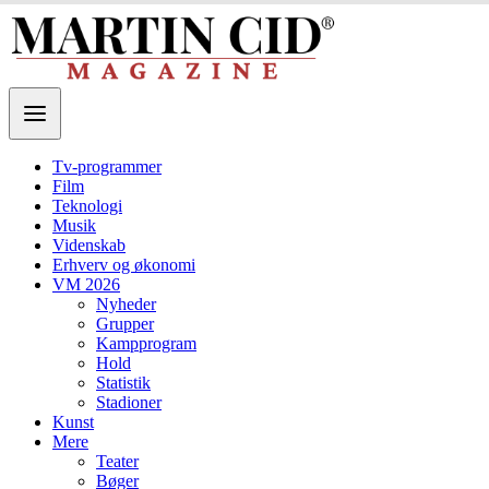
Tv-programmer
Film
Teknologi
Musik
Videnskab
Erhverv og økonomi
VM 2026
Nyheder
Grupper
Kampprogram
Hold
Statistik
Stadioner
Kunst
Mere
Teater
Bøger