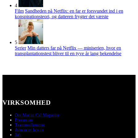
4
Film
Sandheden på Netflix: en far er forsvundet ind i en
konspirationsteori, og datteren frygter det værste
5
Serier
Min datters far på Netflix — miniserien, hvor en
transplantationstest bliver til en tyve år lang bekendelse
VIRKSOMHED
Om Martin Cid Magazine
Presserum
Teammedlemmer
Annoncer hos os
Job