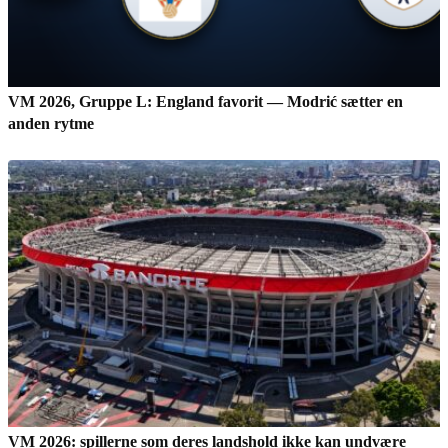
VM 2026, Gruppe L: England favorit — Modrić sætter en
anden rytme
VM 2026: spillerne som deres landshold ikke kan undvære