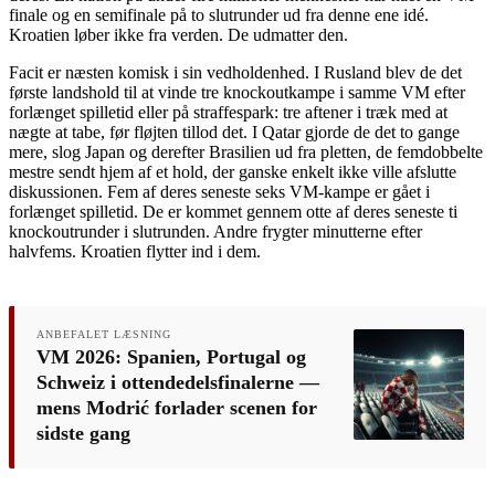
finale og en semifinale på to slutrunder ud fra denne ene idé.
Kroatien løber ikke fra verden. De udmatter den.
Facit er næsten komisk i sin vedholdenhed. I Rusland blev de det
første landshold til at vinde tre knockoutkampe i samme VM efter
forlænget spilletid eller på straffespark: tre aftener i træk med at
nægte at tabe, før fløjten tillod det. I Qatar gjorde de det to gange
mere, slog Japan og derefter Brasilien ud fra pletten, de femdobbelte
mestre sendt hjem af et hold, der ganske enkelt ikke ville afslutte
diskussionen. Fem af deres seneste seks VM-kampe er gået i
forlænget spilletid. De er kommet gennem otte af deres seneste ti
knockoutrunder i slutrunden. Andre frygter minutterne efter
halvfems. Kroatien flytter ind i dem.
ANBEFALET LÆSNING
VM 2026: Spanien, Portugal og
Schweiz i ottendedelsfinalerne —
mens Modrić forlader scenen for
sidste gang