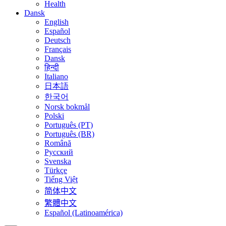
Health
Dansk
English
Español
Deutsch
Français
Dansk
हिन्दी
Italiano
日本語
한국어
Norsk bokmål
Polski
Português (PT)
Português (BR)
Română
Русский
Svenska
Türkçe
Tiếng Việt
简体中文
繁體中文
Español (Latinoamérica)