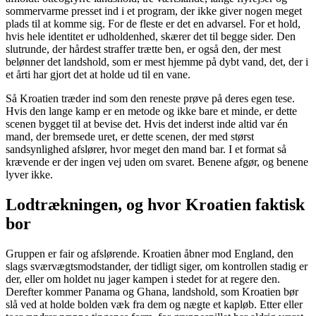
sommervarme presset ind i et program, der ikke giver nogen meget
plads til at komme sig. For de fleste er det en advarsel. For et hold,
hvis hele identitet er udholdenhed, skærer det til begge sider. Den
slutrunde, der hårdest straffer trætte ben, er også den, der mest
belønner det landshold, som er mest hjemme på dybt vand, det, der i
et årti har gjort det at holde ud til en vane.
Så Kroatien træder ind som den reneste prøve på deres egen tese.
Hvis den lange kamp er en metode og ikke bare et minde, er dette
scenen bygget til at bevise det. Hvis det inderst inde altid var én
mand, der bremsede uret, er dette scenen, der med størst
sandsynlighed afslører, hvor meget den mand bar. I et format så
krævende er der ingen vej uden om svaret. Benene afgør, og benene
lyver ikke.
Lodtrækningen, og hvor Kroatien faktisk
bor
Gruppen er fair og afslørende. Kroatien åbner mod England, den
slags sværvægtsmodstander, der tidligt siger, om kontrollen stadig er
der, eller om holdet nu jager kampen i stedet for at regere den.
Derefter kommer Panama og Ghana, landshold, som Kroatien bør
slå ved at holde bolden væk fra dem og nægte et kapløb. Etter eller