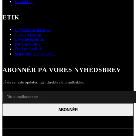
Kontakt os
ETIK
Udgivelsesprincipper
Etisk erklæring
Diversitetspolitik
Rettelsespolitik
Feedbackpolitik
Mangfoldighed i teamet
ABONNÉR PÅ VORES NYHEDSBREV
Få de seneste opdateringer direkte i din indbakke.
ABONNÉR