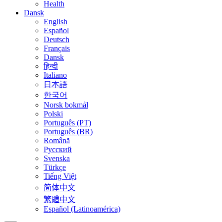
Health
Dansk
English
Español
Deutsch
Français
Dansk
हिन्दी
Italiano
日本語
한국어
Norsk bokmål
Polski
Português (PT)
Português (BR)
Română
Русский
Svenska
Türkçe
Tiếng Việt
简体中文
繁體中文
Español (Latinoamérica)