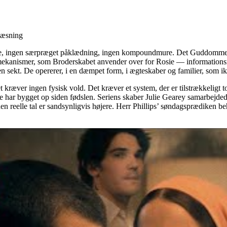
læsning
delse, ingen særpræget påklædning, ingen kompoundmure. Det Guddommeli
mekanismer, som Broderskabet anvender over for Rosie — informationsrestr
en sekt. De opererer, i en dæmpet form, i ægteskaber og familier, som ik
kræver ingen fysisk vold. Det kræver et system, der er tilstrækkeligt totalt
e har bygget op siden fødslen. Seriens skaber Julie Gearey samarbejded
n reelle tal er sandsynligvis højere. Herr Phillips’ søndagsprædiken b