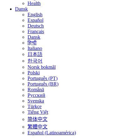
Health
Dansk
English
Español
Deutsch
Français
Dansk
हिन्दी
Italiano
日本語
한국어
Norsk bokmål
Polski
Português (PT)
Português (BR)
Română
Русский
Svenska
Türkçe
Tiếng Việt
简体中文
繁體中文
Español (Latinoamérica)