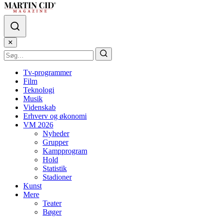
✕
Tv-programmer
Film
Teknologi
Musik
Videnskab
Erhverv og økonomi
VM 2026
Nyheder
Grupper
Kampprogram
Hold
Statistik
Stadioner
Kunst
Mere
Teater
Bøger