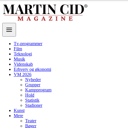
Tv-programmer
Film
Teknologi
Musik
Videnskab
Erhverv og økonomi
VM 2026
Nyheder
Grupper
Kampprogram
Hold
Statistik
Stadioner
Kunst
Mere
Teater
Bøger