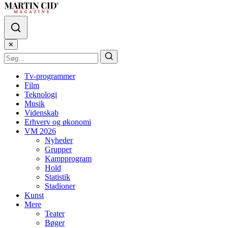
✕
Tv-programmer
Film
Teknologi
Musik
Videnskab
Erhverv og økonomi
VM 2026
Nyheder
Grupper
Kampprogram
Hold
Statistik
Stadioner
Kunst
Mere
Teater
Bøger