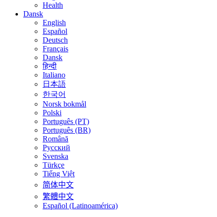
Health
Dansk
English
Español
Deutsch
Français
Dansk
हिन्दी
Italiano
日本語
한국어
Norsk bokmål
Polski
Português (PT)
Português (BR)
Română
Русский
Svenska
Türkçe
Tiếng Việt
简体中文
繁體中文
Español (Latinoamérica)