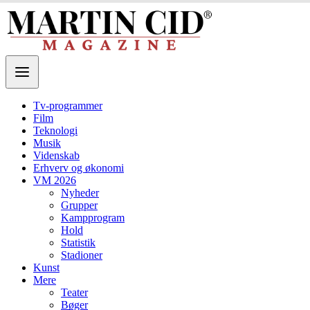
Tv-programmer
Film
Teknologi
Musik
Videnskab
Erhverv og økonomi
VM 2026
Nyheder
Grupper
Kampprogram
Hold
Statistik
Stadioner
Kunst
Mere
Teater
Bøger