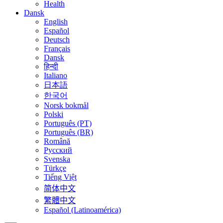
Health
Dansk
English
Español
Deutsch
Français
Dansk
हिन्दी
Italiano
日本語
한국어
Norsk bokmål
Polski
Português (PT)
Português (BR)
Română
Русский
Svenska
Türkçe
Tiếng Việt
简体中文
繁體中文
Español (Latinoamérica)