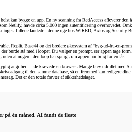
elst kan bygge en app. En ny scanning fra RedAccess afleverer den fø
som Netlify, havde cirka 5.000 ingen autentificering overhovedet. Om
ysninger. Tallene landede i denne uge hos WIRED, Axios og Security Bou
able, Replit, Base44 og det bredere økosystem af “byg-ud-fra-en-prompt”
n, der burde stå med i loopet. Du vælger en prompt, ser appen tage form, 
t, uden at nogen i den loop har spurgt, om appen har brug for en lås.
ygtig angriber — de krævede en browser. Mange blev udrullet med Supaba
skriveadgang til den samme database, så en fremmed kan redigere dine 
nsesag. Det er den totale fravær af sikkerhedslaget.
 på én måned. AI fandt de fleste