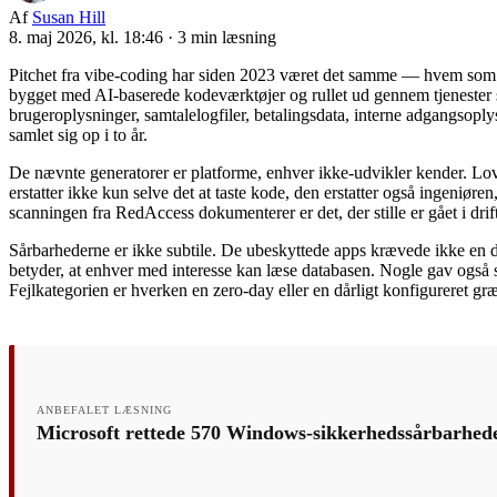
Af
Susan Hill
8. maj 2026, kl. 18:46
·
3 min læsning
Pitchet fra vibe-coding har siden 2023 været det samme — hvem som h
bygget med AI-baserede kodeværktøjer og rullet ud gennem tjenester 
brugeroplysninger, samtalelogfiler, betalingsdata, interne adgangsopl
samlet sig op i to år.
De nævnte generatorer er platforme, enhver ikke-udvikler kender. Lov
erstatter ikke kun selve det at taste kode, den erstatter også ingeniøre
scanningen fra RedAccess dokumenterer er det, der stille er gået i drif
Sårbarhederne er ikke subtile. De ubeskyttede apps krævede ikke en d
betyder, at enhver med interesse kan læse databasen. Nogle gav også 
Fejlkategorien er hverken en zero-day eller en dårligt konfigureret græ
ANBEFALET LÆSNING
Microsoft rettede 570 Windows-sikkerhedssårbarheder