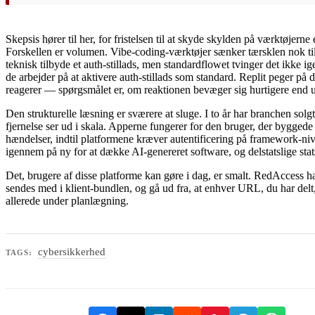
Skepsis hører til her, for fristelsen til at skyde skylden på værktøjern
Forskellen er volumen. Vibe-coding-værktøjer sænker tærsklen nok til,
teknisk tilbyde et auth-stillads, men standardflowet tvinger det ikke i
de arbejder på at aktivere auth-stillads som standard. Replit peger på
reagerer — spørgsmålet er, om reaktionen bevæger sig hurtigere end 
Den strukturelle læsning er sværere at sluge. I to år har branchen sol
fjernelse ser ud i skala. Apperne fungerer for den bruger, der bygge
hændelser, indtil platformene kræver autentificering på framework-niv
igennem på ny for at dække AI-genereret software, og delstatslige st
Det, brugere af disse platforme kan gøre i dag, er smalt. RedAccess ha
sendes med i klient-bundlen, og gå ud fra, at enhver URL, du har delt
allerede under planlægning.
cybersikkerhed
TAGS: