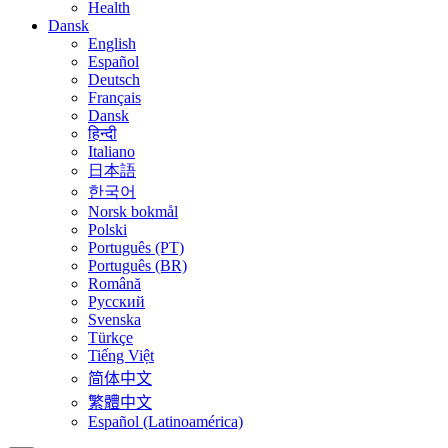
Health
Dansk
English
Español
Deutsch
Français
Dansk
हिन्दी
Italiano
日本語
한국어
Norsk bokmål
Polski
Português (PT)
Português (BR)
Română
Русский
Svenska
Türkçe
Tiếng Việt
简体中文
繁體中文
Español (Latinoamérica)