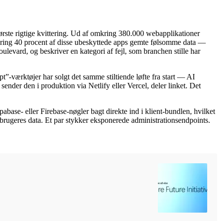
rste rigtige kvittering. Ud af omkring 380.000 webapplikationer
kring 40 procent af disse ubeskyttede apps gemte følsomme data —
levard, og beskriver en kategori af fejl, som branchen stille har
-værktøjer har solgt det samme stiltiende løfte fra start — AI
sender den i produktion via Netlify eller Vercel, deler linket. Det
se- eller Firebase-nøgler bagt direkte ind i klient-bundlen, hvilket
brugeres data. Et par stykker eksponerede administrationsendpoints.