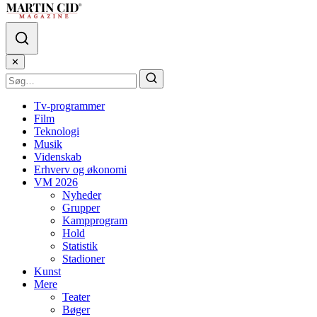
✕
Tv-programmer
Film
Teknologi
Musik
Videnskab
Erhverv og økonomi
VM 2026
Nyheder
Grupper
Kampprogram
Hold
Statistik
Stadioner
Kunst
Mere
Teater
Bøger