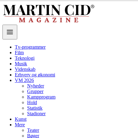
Tv-programmer
Film
Teknologi
Musik
Videnskab
Erhverv og økonomi
VM 2026
Nyheder
Grupper
Kampprogram
Hold
Statistik
Stadioner
Kunst
Mere
Teater
Bøger