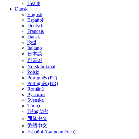
Health
Dansk
English
Español
Deutsch
Français
Dansk
हिन्दी
Italiano
日本語
한국어
Norsk bokmål
Polski
Português (PT)
Português (BR)
Română
Русский
Svenska
Türkçe
Tiếng Việt
简体中文
繁體中文
Español (Latinoamérica)