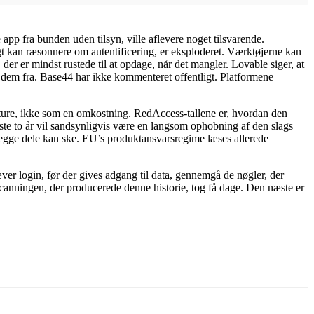
 app fra bunden uden tilsyn, ville aflevere noget tilsvarende.
igt kan ræsonnere om autentificering, er eksploderet. Værktøjerne kan
der er mindst rustede til at opdage, når det mangler. Lovable siger, at
lå dem fra. Base44 har ikke kommenteret offentligt. Platformene
feature, ikke som en omkostning. RedAccess-tallene er, hvordan den
ste to år vil sandsynligvis være en langsom ophobning af den slags
 Begge dele kan ske. EU’s produktansvarsregime læses allerede
ver login, før der gives adgang til data, gennemgå de nøgler, der
Scanningen, der producerede denne historie, tog få dage. Den næste er