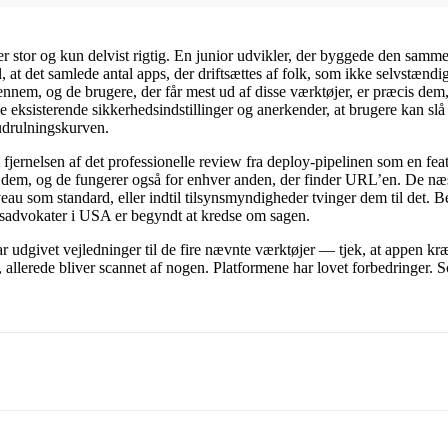
e er stor og kun delvist rigtig. En junior udvikler, der byggede den samme
 at det samlede antal apps, der driftsættes af folk, som ikke selvstænd
gennem, og de brugere, der får mest ud af disse værktøjer, er præcis dem, 
 de eksisterende sikkerhedsindstillinger og anerkender, at brugere kan s
udrulningskurven.
gt fjernelsen af det professionelle review fra deploy-pipelinen som en 
de dem, og de fungerer også for enhver anden, der finder URL’en. De næ
eau som standard, eller indtil tilsynsmyndigheder tvinger dem til det.
atsadvokater i USA er begyndt at kredse om sagen.
r udgivet vejledninger til de fire nævnte værktøjer — tjek, at appen kræ
, allerede bliver scannet af nogen. Platformene har lovet forbedringer. 