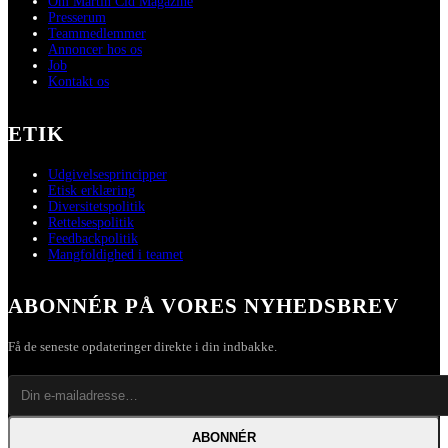
Om Martin Cid Magazine
Presserum
Teammedlemmer
Annoncer hos os
Job
Kontakt os
ETIK
Udgivelsesprincipper
Etisk erklæring
Diversitetspolitik
Rettelsespolitik
Feedbackpolitik
Mangfoldighed i teamet
ABONNÉR PÅ VORES NYHEDSBREV
Få de seneste opdateringer direkte i din indbakke.
ABONNÉR