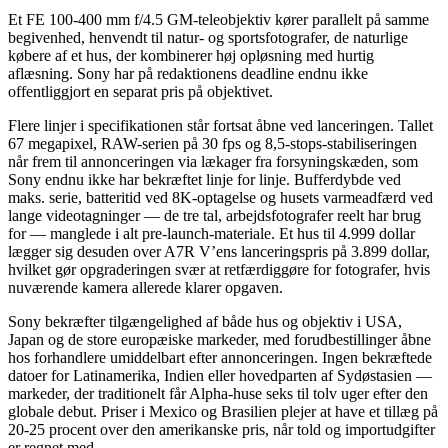
Et FE 100-400 mm f/4.5 GM-teleobjektiv kører parallelt på samme
begivenhed, henvendt til natur- og sportsfotografer, de naturlige
købere af et hus, der kombinerer høj opløsning med hurtig
aflæsning. Sony har på redaktionens deadline endnu ikke
offentliggjort en separat pris på objektivet.
Flere linjer i specifikationen står fortsat åbne ved lanceringen. Tallet
67 megapixel, RAW-serien på 30 fps og 8,5-stops-stabiliseringen
når frem til annonceringen via lækager fra forsyningskæden, som
Sony endnu ikke har bekræftet linje for linje. Bufferdybde ved
maks. serie, batteritid ved 8K-optagelse og husets varmeadfærd ved
lange videotagninger — de tre tal, arbejdsfotografer reelt har brug
for — manglede i alt pre-launch-materiale. Et hus til 4.999 dollar
lægger sig desuden over A7R V’ens lanceringspris på 3.899 dollar,
hvilket gør opgraderingen svær at retfærdiggøre for fotografer, hvis
nuværende kamera allerede klarer opgaven.
Sony bekræfter tilgængelighed af både hus og objektiv i USA,
Japan og de store europæiske markeder, med forudbestillinger åbne
hos forhandlere umiddelbart efter annonceringen. Ingen bekræftede
datoer for Latinamerika, Indien eller hovedparten af Sydøstasien —
markeder, der traditionelt får Alpha-huse seks til tolv uger efter den
globale debut. Priser i Mexico og Brasilien plejer at have et tillæg på
20-25 procent over den amerikanske pris, når told og importudgifter
er regnet med.