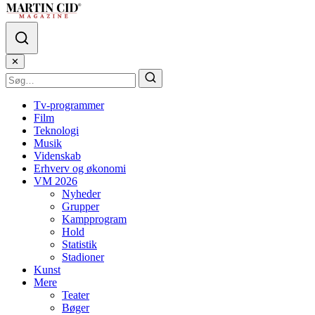
✕
Tv-programmer
Film
Teknologi
Musik
Videnskab
Erhverv og økonomi
VM 2026
Nyheder
Grupper
Kampprogram
Hold
Statistik
Stadioner
Kunst
Mere
Teater
Bøger