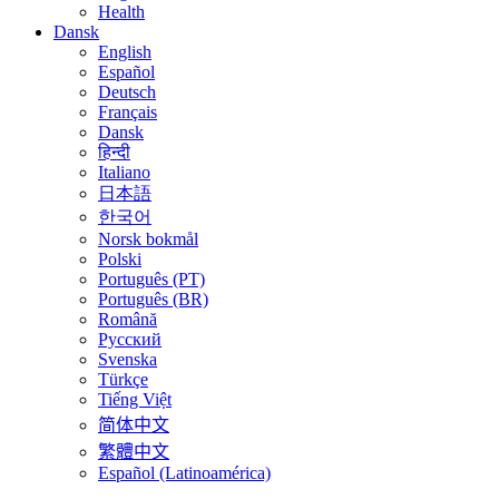
Health
Dansk
English
Español
Deutsch
Français
Dansk
हिन्दी
Italiano
日本語
한국어
Norsk bokmål
Polski
Português (PT)
Português (BR)
Română
Русский
Svenska
Türkçe
Tiếng Việt
简体中文
繁體中文
Español (Latinoamérica)