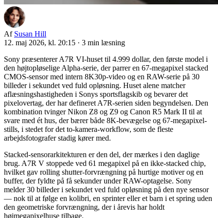
Af
Susan Hill
12. maj 2026, kl. 20:15
·
3 min læsning
Sony præsenterer A7R VI-huset til 4.999 dollar, den første model i
den højtopløselige Alpha-serie, der parrer en 67-megapixel stacked
CMOS-sensor med intern 8K30p-video og en RAW-serie på 30
billeder i sekundet ved fuld opløsning. Huset alene matcher
aflæsningshastigheden i Sonys sportsflagskib og bevarer det
pixelovertag, der har defineret A7R-serien siden begyndelsen. Den
kombination tvinger Nikon Z8 og Z9 og Canon R5 Mark II til at
svare med ét hus, der bærer både 8K-bevægelse og 67-megapixel-
stills, i stedet for det to-kamera-workflow, som de fleste
arbejdsfotografer stadig kører med.
Stacked-sensorarkitekturen er den del, der mærkes i den daglige
brug. A7R V stoppede ved 61 megapixel på en ikke-stacked chip,
hvilket gav rolling shutter-forvrængning på hurtige motiver og en
buffer, der fyldte på få sekunder under RAW-optagelse. Sony
melder 30 billeder i sekundet ved fuld opløsning på den nye sensor
— nok til at følge en kolibri, en sprinter eller et barn i et spring uden
den geometriske forvrængning, der i årevis har holdt
højmegapixelhuse tilbage.