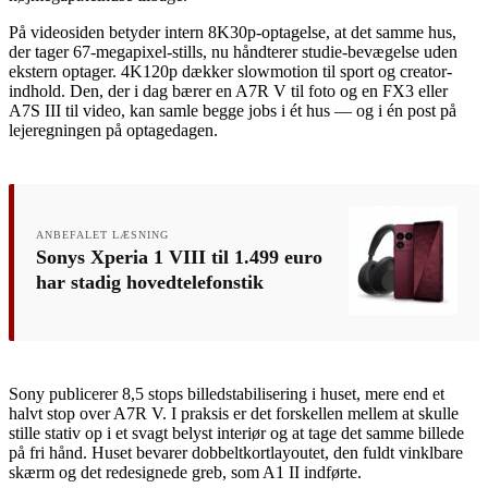
På videosiden betyder intern 8K30p-optagelse, at det samme hus,
der tager 67-megapixel-stills, nu håndterer studie-bevægelse uden
ekstern optager. 4K120p dækker slowmotion til sport og creator-
indhold. Den, der i dag bærer en A7R V til foto og en FX3 eller
A7S III til video, kan samle begge jobs i ét hus — og i én post på
lejeregningen på optagedagen.
ANBEFALET LÆSNING
Sonys Xperia 1 VIII til 1.499 euro
har stadig hovedtelefonstik
Sony publicerer 8,5 stops billedstabilisering i huset, mere end et
halvt stop over A7R V. I praksis er det forskellen mellem at skulle
stille stativ op i et svagt belyst interiør og at tage det samme billede
på fri hånd. Huset bevarer dobbeltkortlayoutet, den fuldt vinklbare
skærm og det redesignede greb, som A1 II indførte.