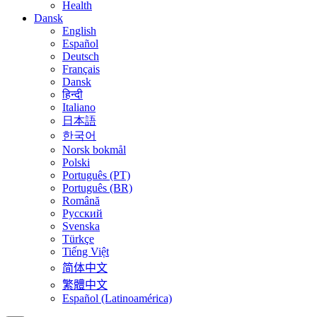
Health
Dansk
English
Español
Deutsch
Français
Dansk
हिन्दी
Italiano
日本語
한국어
Norsk bokmål
Polski
Português (PT)
Português (BR)
Română
Русский
Svenska
Türkçe
Tiếng Việt
简体中文
繁體中文
Español (Latinoamérica)