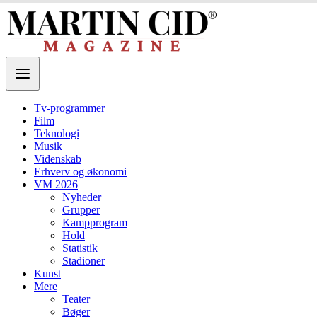
Tv-programmer
Film
Teknologi
Musik
Videnskab
Erhverv og økonomi
VM 2026
Nyheder
Grupper
Kampprogram
Hold
Statistik
Stadioner
Kunst
Mere
Teater
Bøger