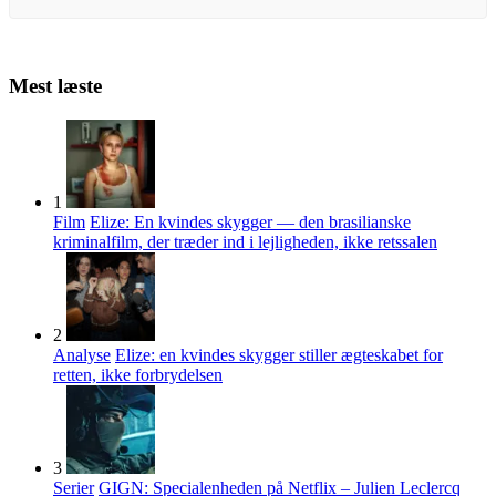
Mest læste
1
Film
Elize: En kvindes skygger — den brasilianske
kriminalfilm, der træder ind i lejligheden, ikke retssalen
2
Analyse
Elize: en kvindes skygger stiller ægteskabet for
retten, ikke forbrydelsen
3
Serier
GIGN: Specialenheden på Netflix – Julien Leclercq