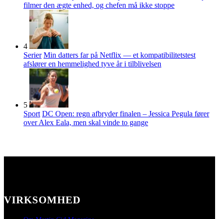
filmer den ægte enhed, og chefen må ikke stoppe
4
Serier
Min datters far på Netflix — et kompatibilitetstest
afslører en hemmelighed tyve år i tilblivelsen
5
Sport
DC Open: regn afbryder finalen – Jessica Pegula fører
over Alex Eala, men skal vinde to gange
VIRKSOMHED