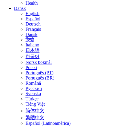
Health
Dansk
English
Español
Deutsch
Français
Dansk
हिन्दी
Italiano
日本語
한국어
Norsk bokmål
Polski
Português (PT)
Português (BR)
Română
Русский
Svenska
Türkçe
Tiếng Việt
简体中文
繁體中文
Español (Latinoamérica)