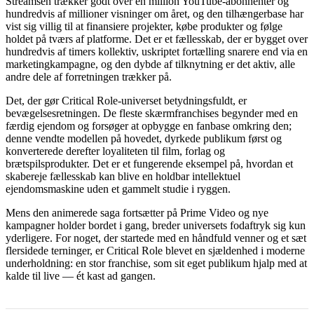
Streamsen trækker godt over en million YouTube-abonnenter og
hundredvis af millioner visninger om året, og den tilhængerbase har
vist sig villig til at finansiere projekter, købe produkter og følge
holdet på tværs af platforme. Det er et fællesskab, der er bygget over
hundredvis af timers kollektiv, uskriptet fortælling snarere end via en
marketingkampagne, og den dybde af tilknytning er det aktiv, alle
andre dele af forretningen trækker på.
Det, der gør Critical Role-universet betydningsfuldt, er
bevægelsesretningen. De fleste skærmfranchises begynder med en
færdig ejendom og forsøger at opbygge en fanbase omkring den;
denne vendte modellen på hovedet, dyrkede publikum først og
konverterede derefter loyaliteten til film, forlag og
brætspilsprodukter. Det er et fungerende eksempel på, hvordan et
skabereje fællesskab kan blive en holdbar intellektuel
ejendomsmaskine uden et gammelt studie i ryggen.
Mens den animerede saga fortsætter på Prime Video og nye
kampagner holder bordet i gang, breder universets fodaftryk sig kun
yderligere. For noget, der startede med en håndfuld venner og et sæt
flersidede terninger, er Critical Role blevet en sjældenhed i moderne
underholdning: en stor franchise, som sit eget publikum hjalp med at
kalde til live — ét kast ad gangen.