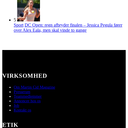
5
Sport
DC Open: regn afbryder finalen – Jessica Pegula fører
over Alex Eala, men skal vinde to gange
VIRKSOMHED
Om Martin Cid Magazine
Presserum
Teammedlemmer
Annoncer hos os
Job
Kontakt os
ETIK