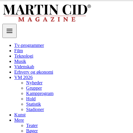
Tv-programmer
Film
Teknologi
Musik
Videnskab
Erhverv og økonomi
VM 2026
Nyheder
Grupper
Kampprogram
Hold
Statistik
Stadioner
Kunst
Mere
Teater
Bøger