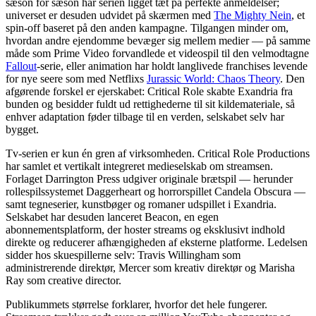
sæson for sæson har serien ligget tæt på perfekte anmeldelser;
universet er desuden udvidet på skærmen med
The Mighty Nein
, et
spin-off baseret på den anden kampagne. Tilgangen minder om,
hvordan andre ejendomme bevæger sig mellem medier — på samme
måde som Prime Video forvandlede et videospil til den velmodtagne
Fallout
-serie, eller animation har holdt langlivede franchises levende
for nye seere som med Netflixs
Jurassic World: Chaos Theory
. Den
afgørende forskel er ejerskabet: Critical Role skabte Exandria fra
bunden og besidder fuldt ud rettighederne til sit kildemateriale, så
enhver adaptation føder tilbage til en verden, selskabet selv har
bygget.
Tv-serien er kun én gren af virksomheden. Critical Role Productions
har samlet et vertikalt integreret medieselskab om streamsen.
Forlaget Darrington Press udgiver originale brætspil — herunder
rollespilssystemet Daggerheart og horrorspillet Candela Obscura —
samt tegneserier, kunstbøger og romaner udspillet i Exandria.
Selskabet har desuden lanceret Beacon, en egen
abonnementsplatform, der hoster streams og eksklusivt indhold
direkte og reducerer afhængigheden af eksterne platforme. Ledelsen
sidder hos skuespillerne selv: Travis Willingham som
administrerende direktør, Mercer som kreativ direktør og Marisha
Ray som creative director.
Publikummets størrelse forklarer, hvorfor det hele fungerer.