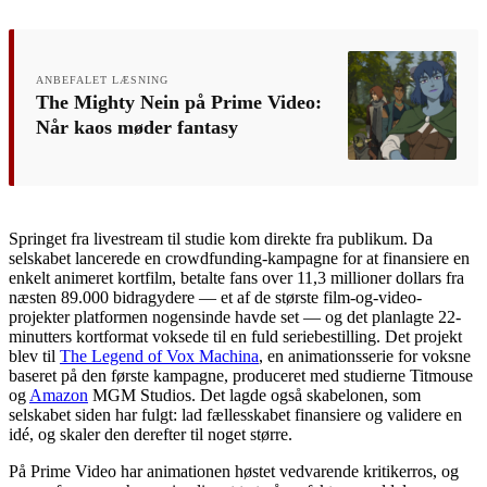
ANBEFALET LÆSNING
The Mighty Nein på Prime Video:
Når kaos møder fantasy
Springet fra livestream til studie kom direkte fra publikum. Da
selskabet lancerede en crowdfunding-kampagne for at finansiere en
enkelt animeret kortfilm, betalte fans over 11,3 millioner dollars fra
næsten 89.000 bidragydere — et af de største film-og-video-
projekter platformen nogensinde havde set — og det planlagte 22-
minutters kortformat voksede til en fuld seriebestilling. Det projekt
blev til
The Legend of Vox Machina
, en animationsserie for voksne
baseret på den første kampagne, produceret med studierne Titmouse
og
Amazon
MGM Studios. Det lagde også skabelonen, som
selskabet siden har fulgt: lad fællesskabet finansiere og validere en
idé, og skaler den derefter til noget større.
På Prime Video har animationen høstet vedvarende kritikerros, og