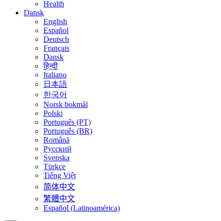
Health
Dansk
English
Español
Deutsch
Français
Dansk
हिन्दी
Italiano
日本語
한국어
Norsk bokmål
Polski
Português (PT)
Português (BR)
Română
Русский
Svenska
Türkçe
Tiếng Việt
简体中文
繁體中文
Español (Latinoamérica)