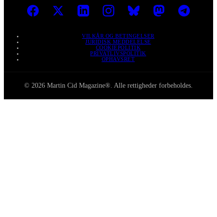
VILKÅR OG BETINGELSER
JURIDISK MEDDELELSE
COOKIEPOLITIK
PRIVATLIVSPOLITIK
OPHAVSRET
© 2026 Martin Cid Magazine®. Alle rettigheder forbeholdes.