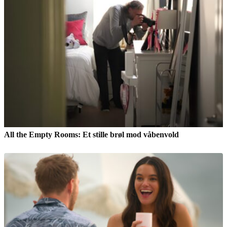
All the Empty Rooms: Et stille brøl mod våbenvold