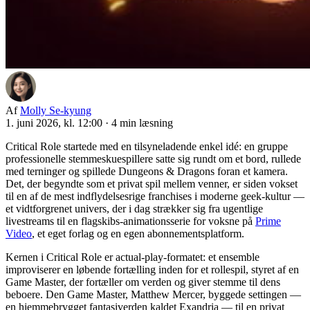
Af
Molly Se-kyung
1. juni 2026, kl. 12:00
·
4 min læsning
Critical Role startede med en tilsyneladende enkel idé: en gruppe
professionelle stemmesk­uespillere satte sig rundt om et bord, rullede
med terninger og spillede Dungeons & Dragons foran et kamera.
Det, der begyndte som et privat spil mellem venner, er siden vokset
til en af de mest indflydelsesrige franchises i moderne geek-kultur —
et vidtforgrenet univers, der i dag strækker sig fra ugentlige
livestreams til en flagskibs-animationsserie for voksne på
Prime
Video
, et eget forlag og en egen abonnementsplatform.
Kernen i Critical Role er actual-play-formatet: et ensemble
improviserer en løbende fortælling inden for et rollespil, styret af en
Game Master, der fortæller om verden og giver stemme til dens
beboere. Den Game Master, Matthew Mercer, byggede settingen —
en hjemmebrygget fantasiverden kaldet Exandria — til en privat