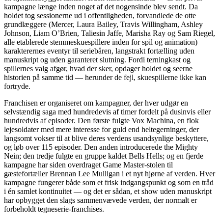
kampagne længe inden noget af det nogensinde blev sendt. Da
holdet tog sessionerne ud i offentligheden, forvandlede de otte
grundlæggere (Mercer, Laura Bailey, Travis Willingham, Ashley
Johnson, Liam O’Brien, Taliesin Jaffe, Marisha Ray og Sam Riegel,
alle etablerede stemmesk­uespillere inden for spil og animation)
karakterernes eventyr til seriebåren, langstrakt fortælling uden
manuskript og uden garanteret slutning. Fordi terningkast og
spillernes valg afgør, hvad der sker, opdager holdet og seerne
historien på samme tid — herunder de fejl, skuespillerne ikke kan
fortryde.
Franchisen er organiseret om kampagner, der hver udgør en
selvstændig saga med hundredevis af timer fordelt på dusinvis eller
hundredvis af episoder. Den første fulgte Vox Machina, en flok
lejesoldater med mere interesse for guld end heltegerninger, der
langsomt vokser til at blive deres verdens usandsynlige beskyttere,
og løb over 115 episoder. Den anden introducerede the Mighty
Nein; den tredje fulgte en gruppe kaldet Bells Hells; og en fjerde
kampagne har siden overdraget Game Master-stolen til
gæstefortæller Brennan Lee Mulligan i et nyt hjørne af verden. Hver
kampagne fungerer både som et frisk indgangspunkt og som en tråd
i én samlet kontinuitet — og det er sådan, et show uden manuskript
har opbygget den slags sammenvævede verden, der normalt er
forbeholdt tegneserie-franchises.