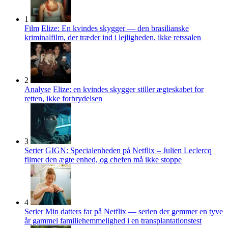
1
Film
Elize: En kvindes skygger — den brasilianske
kriminalfilm, der træder ind i lejligheden, ikke retssalen
2
Analyse
Elize: en kvindes skygger stiller ægteskabet for
retten, ikke forbrydelsen
3
Serier
GIGN: Specialenheden på Netflix – Julien Leclercq
filmer den ægte enhed, og chefen må ikke stoppe
4
Serier
Min datters far på Netflix — serien der gemmer en tyve
år gammel familiehemmelighed i en transplantationstest