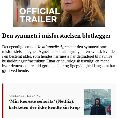
Den symmetri misforståelsen blotlægger
Det egentlige emne i
Je m’appelle Agneta
er den symmetri som
misforståelsen tegner. Agneta er socialt usynlig — en svensk kvinde
i en bestemt alder, som hendes nærmeste har degraderet til navnløs
husholdningsinfrastruktur. Einar er neurologisk usynlig: en mand,
hvor demensen i realtid gør det, alder og ligegyldighed langsomt har
gjort ved hende.
ANBEFALET LÆSNING
‘Min kæreste señorita’ (Netflix):
kateketen der ikke kendte sin krop