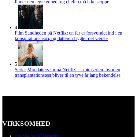
filmer den ægte enhed, og chefen må ikke stoppe
4
Film
Sandheden på Netflix: en far er forsvundet ind i en
konspirationsteori, og datteren frygter det værste
5
Serier
Min datters far på Netflix — miniserien, hvor en
transplantationstest bliver til en tyve år lang bekendelse
VIRKSOMHED
Om Martin Cid Magazine