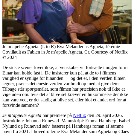
Je m’apelle Agneta. (L to R) Eva Melander as Agneta, Jérémie
Covillault as Fabien in Je m’apelle Agneta. Cr. Courtesy of Netflix
© 2024
De sidste scener lover ikke, at venskabet vil fortsætte i nogen form
Einar kan holde fast i. De insisterer kun på, at de to i filmens
varighed er synlige for hinanden — og det er, i den verden filmen
tegner, præcis det eneste verden var holdt op med at give dem.
Tilbage står spørgsmålet, som filmen har præcision nok til ikke at
vige uden om: hvis det at blive set kræver en hukommelse der ikke
kan vare ved, er det stadig at blive set, eller blot et andet ord for at
forsvinde sammen?
Je m’appelle Agneta
har premiere på
Netflix
den 29. april 2026.
Instruktion: Johanna Runevad. Manuskript: Emma Hamberg, Isabel
Nylund og Runevad selv, baseret på Hambergs roman af samme
navn fra 2021. I hovedrollerne Eva Melander som Agneta og Claes