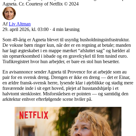
Agneta. Cr. Courtesy of Netflix © 2024
Af
Liv Altman
29. april 2026, kl. 03:00
·
4 min læsning
Som 49-årig er Agneta blevet til usynlig husholdningsinfrastruktur.
De voksne børn ringer kun, når der er en regning at betale; manden
har lagt ægteskabet i en mappe mærket “afsluttet sag” og hælder al
sin opmærksomhed i isbade og en gravelcykel til fem tusind euro.
Trafikregistret hvor hun arbejder, er bare en stol hun besætter.
En avisannonce sender Agneta til Provence for at arbejde som au
pair for en svensk dreng. Drengen er ikke en dreng — det er Einar,
en ældre fransk-svensk herre, lysende klar i øjeblikke og stadig mere
fraværende inde i sit eget hoved, plejet af husstandshjælp i et
halvtomt stenkloster. Misforståelsen er pointen — og samtidig den
arkitektur enhver efterfølgende scene hviler på.