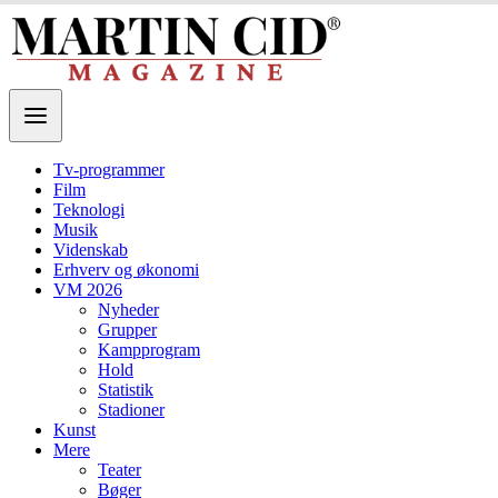
Tv-programmer
Film
Teknologi
Musik
Videnskab
Erhverv og økonomi
VM 2026
Nyheder
Grupper
Kampprogram
Hold
Statistik
Stadioner
Kunst
Mere
Teater
Bøger