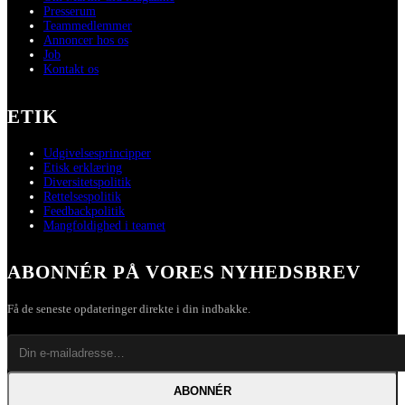
Presserum
Teammedlemmer
Annoncer hos os
Job
Kontakt os
ETIK
Udgivelsesprincipper
Etisk erklæring
Diversitetspolitik
Rettelsespolitik
Feedbackpolitik
Mangfoldighed i teamet
ABONNÉR PÅ VORES NYHEDSBREV
Få de seneste opdateringer direkte i din indbakke.
ABONNÉR