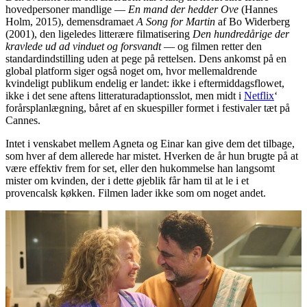
hovedpersoner mandlige —
En mand der hedder Ove
(Hannes
Holm, 2015), demensdramaet
A Song for Martin
af Bo Widerberg
(2001), den ligeledes litterære filmatisering
Den hundredårige der
kravlede ud ad vinduet og forsvandt
— og filmen retter den
standardindstilling uden at pege på rettelsen. Dens ankomst på en
global platform siger også noget om, hvor mellemaldrende
kvindeligt publikum endelig er landet: ikke i eftermiddagsflowet,
ikke i det sene aftens litteraturadaptionsslot, men midt i
Netflix
‘
forårsplanlægning, båret af en skuespiller formet i festivaler tæt på
Cannes.
Intet i venskabet mellem Agneta og Einar kan give dem det tilbage,
som hver af dem allerede har mistet. Hverken de år hun brugte på at
være effektiv frem for set, eller den hukommelse han langsomt
mister om kvinden, der i dette øjeblik får ham til at le i et
provencalsk køkken. Filmen lader ikke som om noget andet.