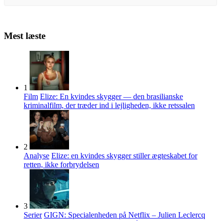
Mest læste
1
Film
Elize: En kvindes skygger — den brasilianske
kriminalfilm, der træder ind i lejligheden, ikke retssalen
2
Analyse
Elize: en kvindes skygger stiller ægteskabet for
retten, ikke forbrydelsen
3
Serier
GIGN: Specialenheden på Netflix – Julien Leclercq