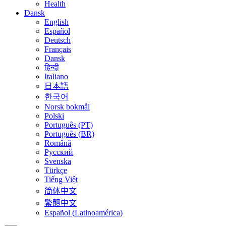
Health
Dansk
English
Español
Deutsch
Français
Dansk
हिन्दी
Italiano
日本語
한국어
Norsk bokmål
Polski
Português (PT)
Português (BR)
Română
Русский
Svenska
Türkçe
Tiếng Việt
简体中文
繁體中文
Español (Latinoamérica)