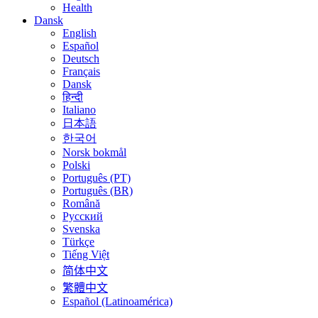
Health
Dansk
English
Español
Deutsch
Français
Dansk
हिन्दी
Italiano
日本語
한국어
Norsk bokmål
Polski
Português (PT)
Português (BR)
Română
Русский
Svenska
Türkçe
Tiếng Việt
简体中文
繁體中文
Español (Latinoamérica)