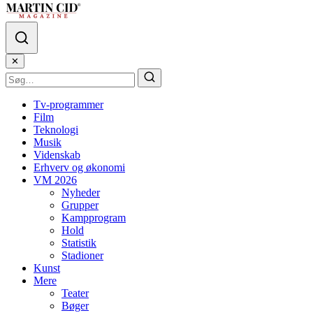
✕
Tv-programmer
Film
Teknologi
Musik
Videnskab
Erhverv og økonomi
VM 2026
Nyheder
Grupper
Kampprogram
Hold
Statistik
Stadioner
Kunst
Mere
Teater
Bøger