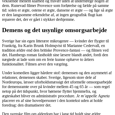
vekslende mellem klarhed og fravær uden at understrege nogen af
dem. Runevad filmer Provence som forførelse og fælde på samme
tid: solen er ægte, ostene er ægte, dansene er ægte — og lige så ægte
er den langsomme erkendelse af, at ingen geografisk flugt kan
reparere det, der er gået i stykker derhjemme.
Demens og det usynlige omsorgsarbejde
Sverige har sin egen litterære mikrogenre — kvinder der flygter til
Frankrig, fra Karin Brunk Holmqvist til Marianne Cedervall, en
tradition ældre end den britiske Provence-fantasi — og filmen ved
det. Hambergs roman fastholdt sine læsere blandt andet, fordi den
nægtede at lade som om en ferie kunne ophæve to årtiers
funktionalitet. Filmen arver den vægring.
Under komedien ligger hårdere stof: demensen og den asymmetri af
relationer, demensen skaber. Sverige, ligesom store dele af
Nordeuropa, læsser uforholdsmæssigt det uformelle omsorgsarbejde
for demensramte over på kvinder mellem 45 og 65 år — som regel
netop på det tidspunkt, hvor børnene flytter hjemmefra, og
ægteskabet bliver en administrativ procedure.
Je m’appelle Agneta
placerer en af sine hovedpersoner i den kontekst uden at holde
foredrag: den dramatiserer det.
Den svenske film om alderdom har i lang tid holdt sine ældre