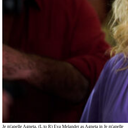
Je m'apelle Agneta. (L to R) Eva Melander as Agneta in Je m'apelle