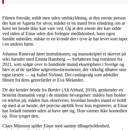
Filmen foreslår, mildt men uden undskyldning, at den eneste person
der kan se Agneta for alvor, måske er en mand hvis erindring om at
have set hende ikke kan vare ved. Og at den eneste der kan sidde
ved siden af Einar uden den forlegne medlidenhed, hans egen
familie udstråler, måske er en kvinde der i tyve år har levet som tapet
i en andens hjem.
Johanna Runevad fører instruktionen, og manuskriptet er skrevet på
seks hænder med Emma Hamberg — forfatteren bag romanen fra
2021, som solgte over to hundrede tusind eksemplarer i Sverige og
blev et af de sjældne udgivelsesfænomener, der virkelig tilhører sine
egne læsere — og Isabel Nylund. Det castingvalg som adskiller
filmen fra dens genrefæller er Eva Melander.
De der kender hende fra
Border
(Ali Abbasi, 2018), genkender en
bestemt dramatisk vægt i de mindste bevægelser: måden hun holder
en telefon på, måden hun observerer, hvordan hendes mand er holdt
op med at se hende, det præcise øjeblik hvor hun registrerer, at Einar
har forladt rummet uden at have rørt sig. Hun varmer ikke komedien
op. Hun tynger den.
Claes Månsson spiller Einar med samme tilbageholdenhed,