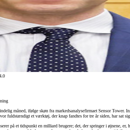
4.0
sning
delig måned, ifølge skøn fra markedsanalysefirmaet Sensor Tower. Ing
vor fuldstændigt et værktøj, der knap fandtes for tre år siden, har sat si
sserer på et tidspunkt en milliard brugere; det, der springer i øjnene, 