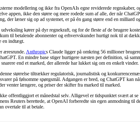
ksterne modellering og ikke fra OpenAIs egne reviderede regnskaber, og 
selve appen, ikke den større og mere rodede sum af alle, der når ChatGP
g, der læner sig op ad systemet, er på én gang større end en milliard og
 udveksling kører på dyr regnekraft, og for de fleste af de brugere kos
m til betalende abonnenter og erhvervskunder hurtigt nok til at dække u
e en indtægt.
er æresrunde.
Anthropic
s Claude ligger på omkring 56 millioner brug
hatGPT. En mindre base stiger hurtigere næsten per definition, så sam
 snarere end et marked, der allerede har lukket sig om en enkelt vinder.
 denne størrelse tiltrækker regulatorisk, journalistisk og konkurrencemæs
 svarer på følsomme spørgsmål. Adgangen er bred, og ChatGPT kan nås i
 venter længere, og priser der skifter fra marked til marked.
 offentliggjort et månedstal selv. Alligevel er tidspunktet svært at se
ens Reuters berettede, at OpenAI forberedte sin egen anmodning til d
vertale til at betale.