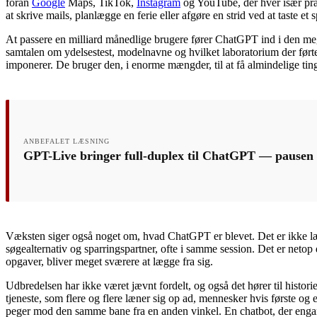
foran
Google
Maps, TikTok,
Instagram
og YouTube, der hver især præ
at skrive mails, planlægge en ferie eller afgøre en strid ved at taste et
At passere en milliard månedlige brugere fører ChatGPT ind i den meget 
samtalen om ydelsestest, modelnavne og hvilket laboratorium der førte
imponerer. De bruger den, i enorme mængder, til at få almindelige ting
ANBEFALET LÆSNING
GPT-Live bringer full-duplex til ChatGPT — pausen 
Væksten siger også noget om, hvad ChatGPT er blevet. Det er ikke læng
søgealternativ og sparringspartner, ofte i samme session. Det er neto
opgaver, bliver meget sværere at lægge fra sig.
Udbredelsen har ikke været jævnt fordelt, og også det hører til histo
tjeneste, som flere og flere læner sig op ad, mennesker hvis første o
peger mod den samme bane fra en anden vinkel. En chatbot, der engang 