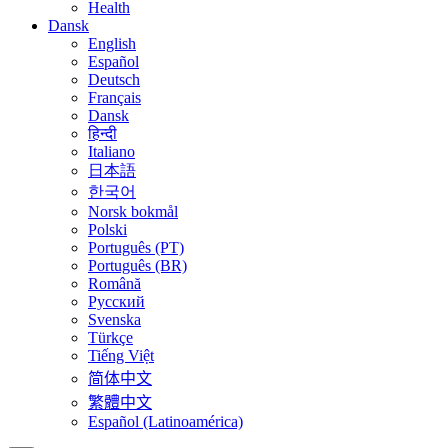
Health
Dansk
English
Español
Deutsch
Français
Dansk
हिन्दी
Italiano
日本語
한국어
Norsk bokmål
Polski
Português (PT)
Português (BR)
Română
Русский
Svenska
Türkçe
Tiếng Việt
简体中文
繁體中文
Español (Latinoamérica)