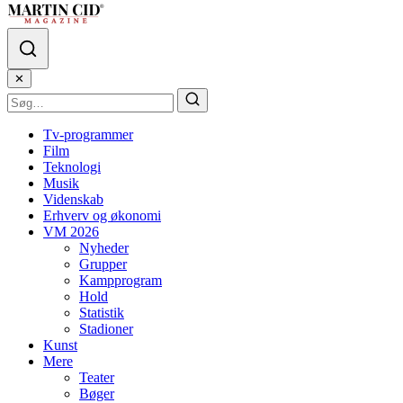
✕
Tv-programmer
Film
Teknologi
Musik
Videnskab
Erhverv og økonomi
VM 2026
Nyheder
Grupper
Kampprogram
Hold
Statistik
Stadioner
Kunst
Mere
Teater
Bøger