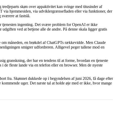
tredjeparts skøn over appaktivitet kan svinge med titusinder af
T via hjemmesiden, via udviklergrænsefladen eller via funktioner, der
 sværere at fastslå.
ter tjenesten ingenting. Det svære problem for OpenAI er ikke
dgiften ved at betjene alle de andre. På denne skala ligger gratis
ere om måneden, en brøkdel af ChatGPTs rækkevidde. Men Claude
menligningen smigrer udfordreren. Alligevel peger tallene mod en
sig granskning, der har en tendens til at forme, hvordan en tjeneste
 de fleste lande via en telefon eller en browser. Men de nyeste
 bort fra. Skønnet dukkede op i begyndelsen af juni 2026, få dage efter
e kommende uger. Det næste tal at holde øje med er ikke, hvor mange