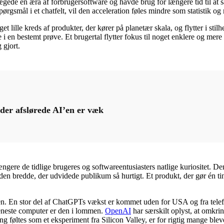
gede en æra af forbrugersoftware og havde brug for længere tid til at
 spørgsmål i et chatfelt, vil den acceleration føles mindre som statistik o
lille kreds af produkter, der kører på planetær skala, og flytter i stil
 i en bestemt prøve. Et brugertal flytter fokus til noget enklere og me
 gjort.
der afslørede AI’en er væk
ere de tidlige brugeres og softwareentusiasters natlige kuriositet. Den
p den bredde, der udvidede publikum så hurtigt. Et produkt, der gør én 
rien. En stor del af ChatGPTs vækst er kommet uden for USA og fra telef
g eneste computer er den i lommen.
OpenAI
har særskilt oplyst, at omkri
føltes som et eksperiment fra Silicon Valley, er for rigtig mange bleve