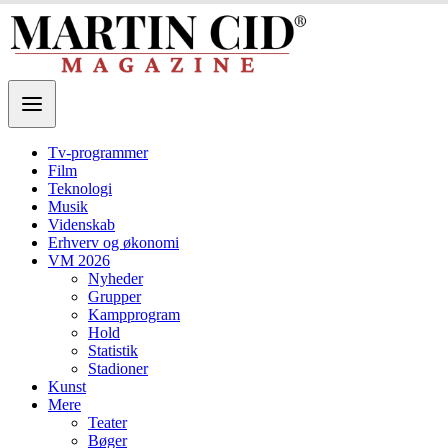
Tv-programmer
Film
Teknologi
Musik
Videnskab
Erhverv og økonomi
VM 2026
Nyheder
Grupper
Kampprogram
Hold
Statistik
Stadioner
Kunst
Mere
Teater
Bøger