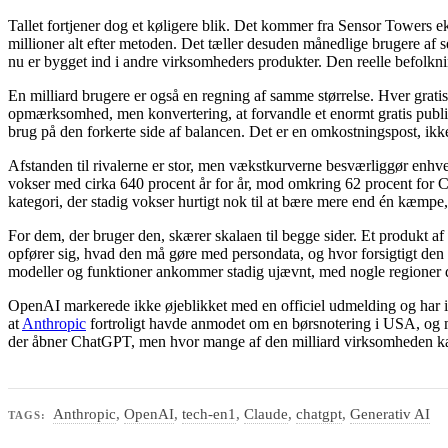
Tallet fortjener dog et køligere blik. Det kommer fra Sensor Towers e
millioner alt efter metoden. Det tæller desuden månedlige brugere af 
nu er bygget ind i andre virksomheders produkter. Den reelle befolknin
En milliard brugere er også en regning af samme størrelse. Hver gratis
opmærksomhed, men konvertering, at forvandle et enormt gratis publiku
brug på den forkerte side af balancen. Det er en omkostningspost, ikk
Afstanden til rivalerne er stor, men vækstkurverne besværliggør enhv
vokser med cirka 640 procent år for år, mod omkring 62 procent for C
kategori, der stadig vokser hurtigt nok til at bære mere end én kæmpe,
For dem, der bruger den, skærer skalaen til begge sider. Et produkt af
opfører sig, hvad den må gøre med persondata, og hvor forsigtigt den
modeller og funktioner ankommer stadig ujævnt, med nogle regioner der
OpenAI markerede ikke øjeblikket med en officiel udmelding og har ikke
at
Anthropic
fortroligt havde anmodet om en børsnotering i USA, og m
der åbner ChatGPT, men hvor mange af den milliard virksomheden kan o
Anthropic
,
OpenAI
,
tech-en1
,
Claude
,
chatgpt
,
Generativ AI
TAGS: