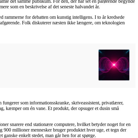
 samle det samme publikum. For den, der har set en pårørende begynde
g mere som en beskrivelse af det seneste halvandet år.
hed rammerne for debatten om kunstig intelligens. I to år kredsede
re afgørende. Folk diskuterer næsten ikke længere, om teknologien
 fungerer som informationsskranke, skriveassistent, privatlærer,
ting, kæmper om én vane. Et produkt, der opsuger et dusin små
oner snarere end stationære computere, hvilket betyder noget for en
ng 900 millioner mennesker bruger produktet hver uge, et tegn der
t ganske enkelt stedet, man går hen for at spørge.