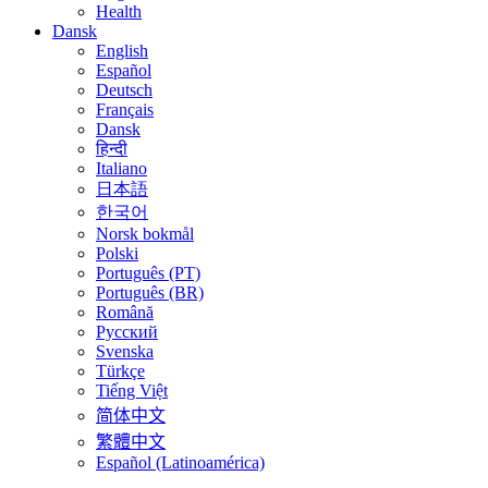
Health
Dansk
English
Español
Deutsch
Français
Dansk
हिन्दी
Italiano
日本語
한국어
Norsk bokmål
Polski
Português (PT)
Português (BR)
Română
Русский
Svenska
Türkçe
Tiếng Việt
简体中文
繁體中文
Español (Latinoamérica)