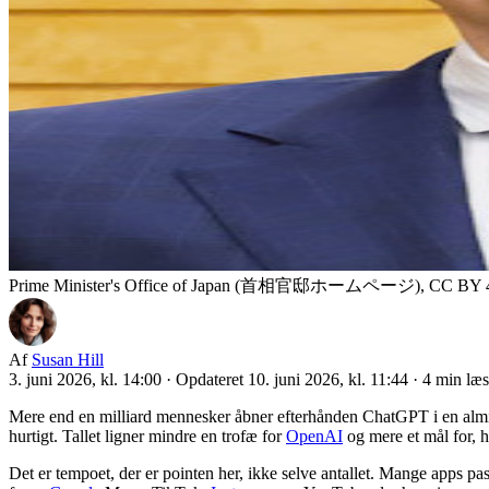
Prime Minister's Office of Japan (首相官邸ホームページ), CC BY 
Af
Susan Hill
3. juni 2026, kl. 14:00
·
Opdateret 10. juni 2026, kl. 11:44
·
4 min læ
Mere end en milliard mennesker åbner efterhånden ChatGPT i en almin
hurtigt. Tallet ligner mindre en trofæ for
OpenAI
og mere et mål for, h
Det er tempoet, der er pointen her, ikke selve antallet. Mange apps pa