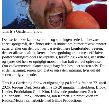
This Is a Gardening Show
Det, serien ikke kan besvare — og som ingen serie kan besvare —
er det spørgsmål, den åbner uden at lukke: om humor faktisk ændrer
adfærd, eller om den blot gør passivitet mere komfortabel. Seeren,
der ser alle seks afsnit, lærer, at hestegødning er det mest effektive
jordforbedringsmiddel i havepraksis, forstår logikken bag sædskifte
og synes det hele er oprigtigt morsomt, har haft en reel oplevelse.
Om vedkommende planter noget bagefter, beslutter seeren selv. Det
er den satsning, serien gør. Det er også den satsning, hvis udfald
serien aldrig vil kende.
This Is a Gardening Show er tilgængelig på Netflix fra den 22. april
2026, Jordens Dag. Seks afsnit à 15-20 minutter. Instruktion: Brook
Linder. Produktion: Chris Kim. Udøvende producenter: Zach
Galifianakis, Frank Scherma og Jon Kamen. En produktion fra
RadicalMedia i samarbejde med Billios Productions.