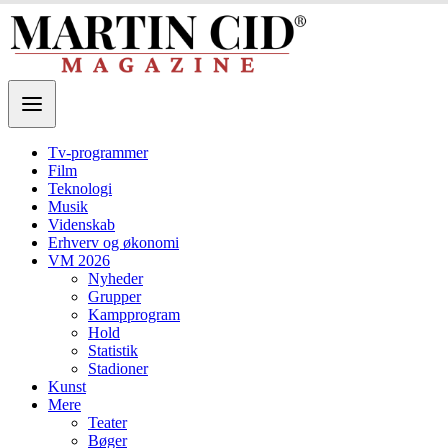
Tv-programmer
Film
Teknologi
Musik
Videnskab
Erhverv og økonomi
VM 2026
Nyheder
Grupper
Kampprogram
Hold
Statistik
Stadioner
Kunst
Mere
Teater
Bøger