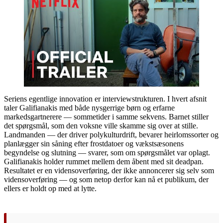
Seriens egentlige innovation er interviewstrukturen. I hvert afsnit
taler Galifianakis med både nysgerrige børn og erfarne
markedsgartnerere — sommetider i samme sekvens. Barnet stiller
det spørgsmål, som den voksne ville skamme sig over at stille.
Landmanden — der driver polykulturdrift, bevarer heirlomssorter og
planlægger sin såning efter frostdatoer og vækstsæsonens
begyndelse og slutning — svarer, som om spørgsmålet var oplagt.
Galifianakis holder rummet mellem dem åbent med sit deadpan.
Resultatet er en vidensoverføring, der ikke annoncerer sig selv som
vidensoverføring — og som netop derfor kan nå et publikum, der
ellers er holdt op med at lytte.