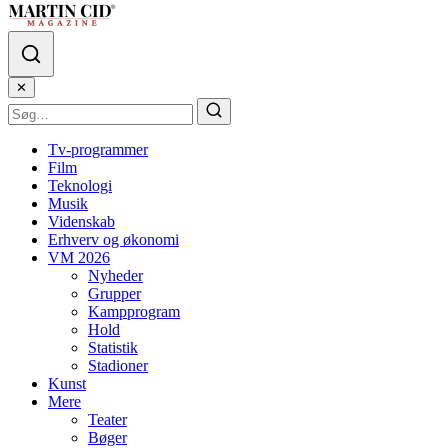
✕
Tv-programmer
Film
Teknologi
Musik
Videnskab
Erhverv og økonomi
VM 2026
Nyheder
Grupper
Kampprogram
Hold
Statistik
Stadioner
Kunst
Mere
Teater
Bøger