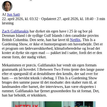
Af
Jun Satō
22. april 2026, kl. 03:32
·
Opdateret 27. april 2026, kl. 18:40
·
3 min
læsning
Zach Galifianakis
har dyrket sin egen have i 25 år og bor på
Denman Island i de sydlige Gulf Islands i den canadiske provins
British Columbia. Den serie, han har lavet til
Netflix
, This Is a
Gardening Show, er ikke et humorprogram om havearbejde. Det er
et program om fødevaresikkerhed, klimaforberedelse og hvad det
koster at dyrke sin egen mad — pakket ind i satire, fordi det er den
eneste form, der stadig virker.
Mekanismen er præcis. Galifianakis har vendt sin egen formats
grammatik på hovedet. I Between Two Ferns tjente den lange pause
efter et spørgsmål til at destabilisere den kendis, der sad over for
ham — en bevidst teknik i ubehag. I This Is a Gardening Show
bruges den samme pause til det modsatte: den skaber rum til, at
landmanden eller barnet, der interviewes, kan være eksperten i
rummet. Galifianakis har fjernet grusomheden fra sit format. Det,
han har beholdt, er teknikken.