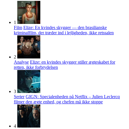
1
Film
Elize: En kvindes skygger — den brasilianske
kriminalfilm, der træder ind i lejligheden, ikke retssalen
2
Analyse
Elize: en kvindes skygger stiller ægteskabet for
retten, ikke forbrydelsen
3
Serier
GIGN: Specialenheden på Netflix – Julien Leclercq
filmer den ægte enhed, og chefen må ikke stoppe
4