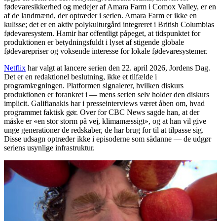
fødevaresikkerhed og medejer af Amara Farm i Comox Valley, er en
af de landmænd, der optræder i serien. Amara Farm er ikke en
kulisse; det er en aktiv polykulturgård integreret i British Columbias
fødevaresystem. Hamir har offentligt påpeget, at tidspunktet for
produktionen er betydningsfuldt i lyset af stigende globale
fødevarepriser og voksende interesse for lokale fødevaresystemer.
Netflix
har valgt at lancere serien den 22. april 2026, Jordens Dag.
Det er en redaktionel beslutning, ikke et tilfælde i
programlægningen. Platformen signalerer, hvilken diskurs
produktionen er forankret i — mens serien selv holder den diskurs
implicit. Galifianakis har i presseinterviews været åben om, hvad
programmet faktisk gør. Over for CBC News sagde han, at der
måske er «en stor storm på vej, klimamæssigt», og at han vil give
unge generationer de redskaber, de har brug for til at tilpasse sig.
Disse udsagn optræder ikke i episoderne som sådanne — de udgør
seriens usynlige infrastruktur.