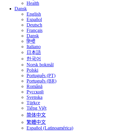
Health
Dansk
English
Español
Deutsch
Français
Dansk
हिन्दी
Italiano
日本語
한국어
Norsk bokmål
Polski
Português (PT)
Português (BR)
Română
Русский
Svenska
Türkçe
Tiếng Việt
简体中文
繁體中文
Español (Latinoamérica)