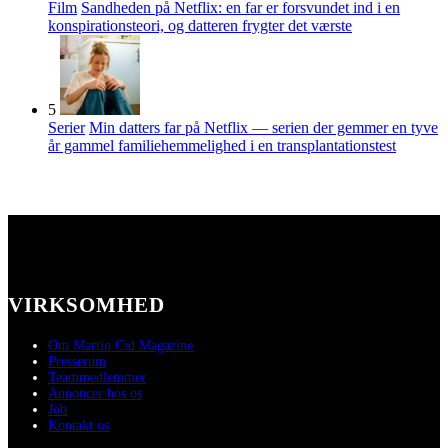
Film
Sandheden på Netflix: en far er forsvundet ind i en
konspirationsteori, og datteren frygter det værste
5
Serier
Min datters far på Netflix — serien der gemmer en tyve
år gammel familiehemmelighed i en transplantationstest
VIRKSOMHED
Om Martin Cid Magazine
Presserum
Teammedlemmer
Annoncer hos os
Job
Kontakt os