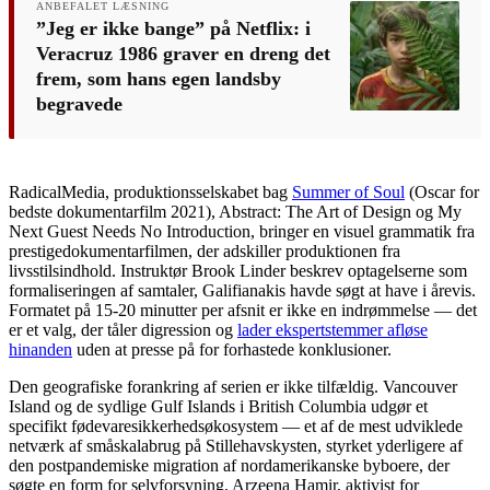
ANBEFALET LÆSNING
”Jeg er ikke bange” på Netflix: i
Veracruz 1986 graver en dreng det
frem, som hans egen landsby
begravede
RadicalMedia, produktionsselskabet bag
Summer of Soul
(Oscar for
bedste dokumentarfilm 2021), Abstract: The Art of Design og My
Next Guest Needs No Introduction, bringer en visuel grammatik fra
prestigedokumentarfilmen, der adskiller produktionen fra
livsstilsindhold. Instruktør Brook Linder beskrev optagelserne som
formaliseringen af samtaler, Galifianakis havde søgt at have i årevis.
Formatet på 15-20 minutter per afsnit er ikke en indrømmelse — det
er et valg, der tåler digression og
lader ekspertstemmer afløse
hinanden
uden at presse på for forhastede konklusioner.
Den geografiske forankring af serien er ikke tilfældig. Vancouver
Island og de sydlige Gulf Islands i British Columbia udgør et
specifikt fødevaresikkerhedsøkosystem — et af de mest udviklede
netværk af småskalabrug på Stillehavskysten, styrket yderligere af
den postpandemiske migration af nordamerikanske byboere, der
søgte en form for selvforsyning. Arzeena Hamir, aktivist for