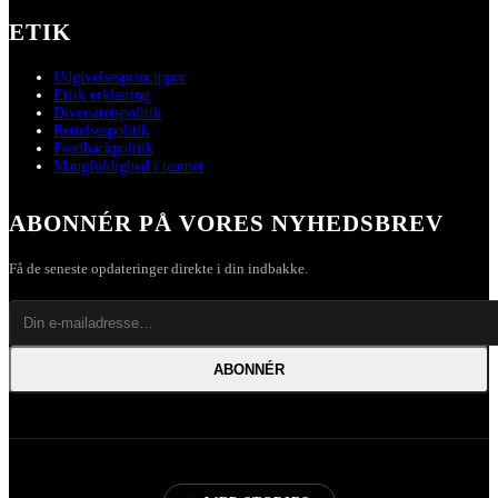
ETIK
Udgivelsesprincipper
Etisk erklæring
Diversitetspolitik
Rettelsespolitik
Feedbackpolitik
Mangfoldighed i teamet
ABONNÉR PÅ VORES NYHEDSBREV
Få de seneste opdateringer direkte i din indbakke.
ABONNÉR