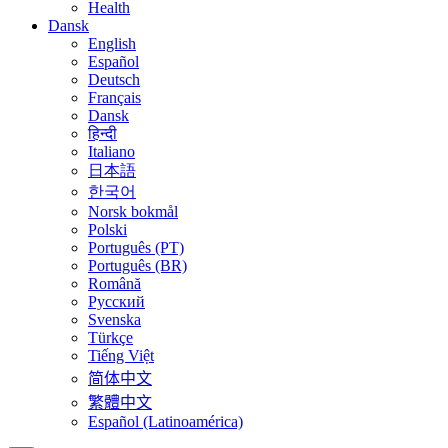
Health
Dansk
English
Español
Deutsch
Français
Dansk
हिन्दी
Italiano
日本語
한국어
Norsk bokmål
Polski
Português (PT)
Português (BR)
Română
Русский
Svenska
Türkçe
Tiếng Việt
简体中文
繁體中文
Español (Latinoamérica)