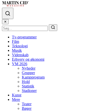
✕
Tv-programmer
Film
Teknologi
Musik
Videnskab
Erhverv og økonomi
VM 2026
Nyheder
Grupper
Kampprogram
Hold
Statistik
Stadioner
Kunst
Mere
Teater
Bøger