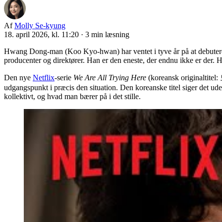
Af
Molly Se-kyung
18. april 2026, kl. 11:20
·
3 min læsning
Hwang Dong-man (Koo Kyo-hwan) har ventet i tyve år på at debutere s
producenter og direktører. Han er den eneste, der endnu ikke er der. H
Den nye
Netflix
-serie
We Are All Trying Here
(koreansk originalti
udgangspunkt i præcis den situation. Den koreanske titel siger det u
kollektivt, og hvad man bærer på i det stille.