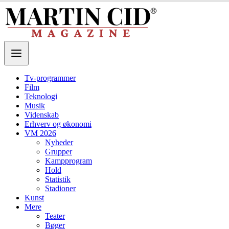
Tv-programmer
Film
Teknologi
Musik
Videnskab
Erhverv og økonomi
VM 2026
Nyheder
Grupper
Kampprogram
Hold
Statistik
Stadioner
Kunst
Mere
Teater
Bøger