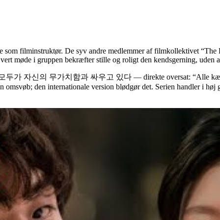
om filminstruktør. De syv andre medlemmer af filmkollektivet “The Eig
vert møde i gruppen bekræfter stille og roligt den kendsgerning, uden a
tel: 모두가 자신의 무가치함과 싸우고 있다 — direkte oversat: “Alle kæmper mod
den omsvøb; den internationale version blødgør det. Serien handler i h