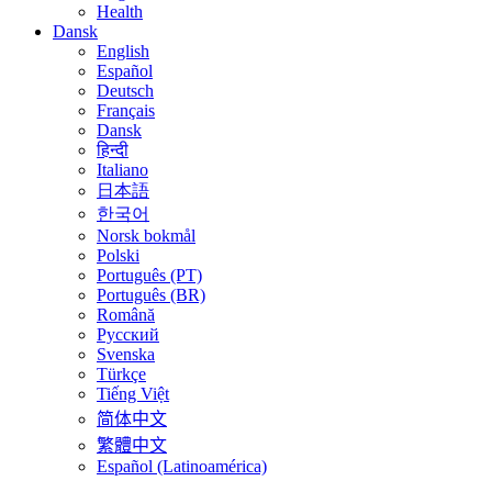
Health
Dansk
English
Español
Deutsch
Français
Dansk
हिन्दी
Italiano
日本語
한국어
Norsk bokmål
Polski
Português (PT)
Português (BR)
Română
Русский
Svenska
Türkçe
Tiếng Việt
简体中文
繁體中文
Español (Latinoamérica)