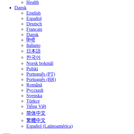
Health
Dansk
English
Español
Deutsch
Français
Dansk
हिन्दी
Italiano
日本語
한국어
Norsk bokmål
Polski
Português (PT)
Português (BR)
Română
Русский
Svenska
Türkçe
Tiếng Việt
简体中文
繁體中文
Español (Latinoamérica)