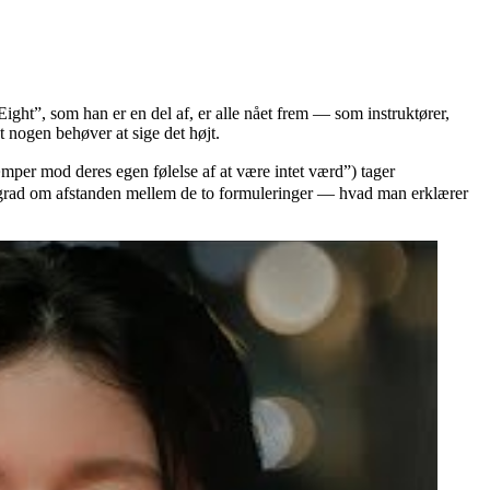
ht”, som han er en del af, er alle nået frem — som instruktører,
t nogen behøver at sige det højt.
 deres egen følelse af at være intet værd”) tager
øj grad om afstanden mellem de to formuleringer — hvad man erklærer