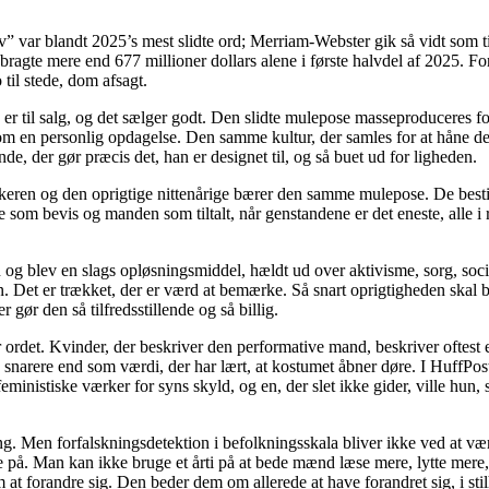
v” var blandt 2025’s mest slidte ord; Merriam-Webster gik så vidt som t
agte mere end 677 millioner dollars alene i første halvdel af 2025. Forma
o til stede, dom afsagt.
n er til salg, og det sælger godt. Den slidte mulepose masseproduceres fo
som en personlig opdagelse. Den samme kultur, der samles for at håne d
de, der gør præcis det, han er designet til, og så buet ud for ligheden.
nikeren og den oprigtige nittenårige bærer den samme mulepose. De best
 bevis og manden som tiltalt, når genstandene er det eneste, alle i ræ
og blev en slags opløsningsmiddel, hældt ud over aktivisme, sorg, social
. Det er trækket, der er værd at bemærke. Så snart oprigtigheden skal bevi
 gør den så tilfredsstillende og så billig.
 ordet. Kvinder, der beskriver den performative mand, beskriver oftest 
 snarere end som værdi, der har lært, at kostumet åbner døre. I HuffPo
ministiske værker for syns skyld, og en, der slet ikke gider, ville hun,
ang. Men forfalskningsdetektion i befolkningsskala bliver ikke ved at vær
e på. Man kan ikke bruge et årti på at bede mænd læse mere, lytte mere
t forandre sig. Den beder dem om allerede at have forandret sig, i stilh