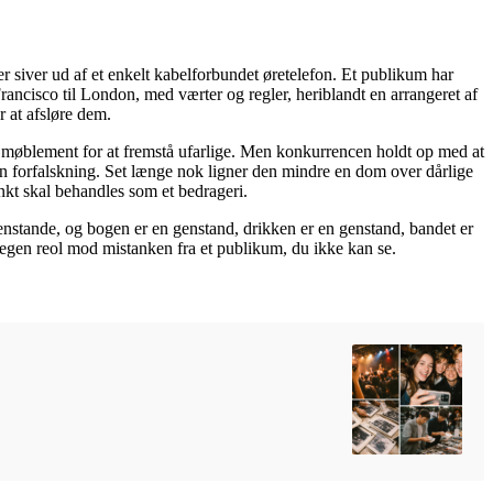
siver ud af et enkelt kabelforbundet øretelefon. Et publikum har
rancisco til London, med værter og regler, heriblandt en arrangeret af
r at afsløre dem.
e møblement for at fremstå ufarlige. Men konkurrencen holdt op med at
n forfalskning. Set længe nok ligner den mindre en dom over dårlige
kt skal behandles som et bedrageri.
genstande, og bogen er en genstand, drikken er en genstand, bandet er
n egen reol mod mistanken fra et publikum, du ikke kan se.