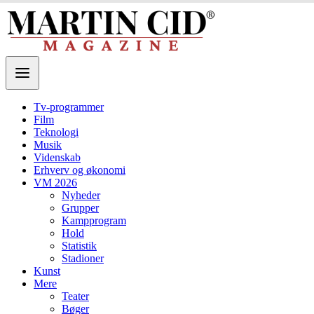
Tv-programmer
Film
Teknologi
Musik
Videnskab
Erhverv og økonomi
VM 2026
Nyheder
Grupper
Kampprogram
Hold
Statistik
Stadioner
Kunst
Mere
Teater
Bøger