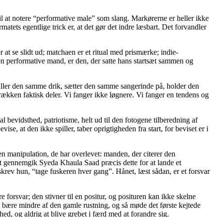
il at notere “performative male” som slang. Markørerne er heller ikke
tets egentlige trick er, at det gør det indre læsbart. Det forvandler
r at se slidt ud; matchaen er et ritual med prismærke; indie-
en performative mand, er den, der satte hans startsæt sammen og
iller den samme drik, sætter den samme sangerinde på, holder den
kken faktisk deler. Vi fanger ikke løgnere. Vi fanger en tendens og
 bevidsthed, patriotisme, helt ud til den fotogene tilberedning af
se, at den ikke spiller, taber oprigtigheden fra start, for beviset er i
en manipulation, de har overlevet: manden, der citerer den
st gennemgik Syeda Khaula Saad præcis dette for at lande et
 skrev hun, “tage fuskeren hver gang”. Hånet, læst sådan, er et forsvar
e forsvar; den stivner til en positur, og posituren kan ikke skelne
, bære mindre af den gamle rustning, og så møde det første kejtede
ed, og aldrig at blive grebet i færd med at forandre sig.