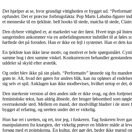
Det hjælper at se, hvor grundigt vittigheden er bygget ud. “Performati
opfundet. Det er præcise forbrugsfakta: Pop Marts Labubu-figurer indbr
et menneske til en tjekliste. bell hooks til stede, matcha til stede, Clair
Den dybere vittighed er, at markedet var der først. Hvert tegn på liste
sangerinden ankommer via en anbefalingsmotor indstillet til at føles 
hæftede det på forsiden. Han er ikke en fejl i systemet. Han er dets kun
En tjekliste kan ikke læse motiv, og motivet er hele spørgsmålet. Cy
samme bog i den samme vinkel. Konkurrencen behandler genstandene som
uddeler så skyld efter æstetik.
Og ordet blev ikke på sin plads. “Performativ” løsnede sig fra manden 
grøn te. Alt, hvad der gøres for andres blik, kan nu opløses af endelsen
sig selv et spil. Anklagen kan ikke modbevises, hvilket netop er det, der
Den stærkeste version af den anden side er ikke svag, og den fortjener
feministiske tekst, han aldrig åbnede, der bruger følsomhed som nøgle
overraskende sted. Mellem en mand, der modvilligt bladrer i de store fe
bygget af erfaring, og uretten under det er virkelig.
Hun har ret i uretten, og ret, tror jeg, i fuskeren. Tag fuskeren hver g
manipulatoren fra knægten, der virkelig prøver en blidere måde at lev
forsøg med et pointskema. En kultur, der gør det, beder ikke mænd om a