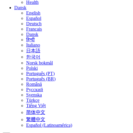
Health
Dansk
English
Español
Deutsch
Français
Dansk
हिन्दी
Italiano
日本語
한국어
Norsk bokmål
Polski
Português (PT)
Português (BR)
Română
Русский
Svenska
Türkçe
Tiếng Việt
简体中文
繁體中文
Español (Latinoamérica)