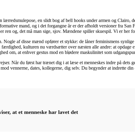
rredsmulepose, en slidt bog af bell hooks under armen og Clairo, der 
ormative mand, og i det forgangne år er der afholdt versioner fra San F
er ren og, det må man sige, sjov. Mændene spiller skuespil. Vi er her fo
en. Nogle af disse mænd opfører et stykke: de låner feminismens synlig
 færdighed, kulturen nu værdsætter over næsten alle andre: at opdage e
ghed om, at enhver gestus mod en blødere maskulinitet som udgangspun
ejser. Når du først har trænet dig i at læse et menneskes indre på dets 
t mod vennerne, dates, kollegerne, dig selv. Du begynder at indrette di
eviser, at et menneske har lavet det