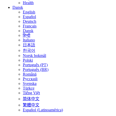
Health
Dansk
English
Español
Deutsch
Français
Dansk
हिन्दी
Italiano
日本語
한국어
Norsk bokmål
Polski
Português (PT)
Português (BR)
Română
Русский
Svenska
Türkçe
Tiếng Việt
简体中文
繁體中文
Español (Latinoamérica)