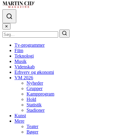
✕
Tv-programmer
Film
Teknologi
Musik
Videnskab
Erhverv og økonomi
VM 2026
Nyheder
Grupper
Kampprogram
Hold
Statistik
Stadioner
Kunst
Mere
Teater
Bøger