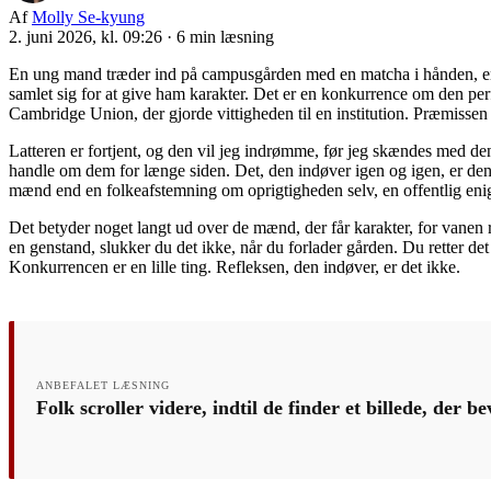
Af
Molly Se-kyung
2. juni 2026, kl. 09:26
·
6 min læsning
En ung mand træder ind på campusgården med en matcha i hånden, en læ
samlet sig for at give ham karakter. Det er en konkurrence om den perf
Cambridge Union, der gjorde vittigheden til en institution. Præmissen 
Latteren er fortjent, og den vil jeg indrømme, før jeg skændes med d
handle om dem for længe siden. Det, den indøver igen og igen, er den
mænd end en folkeafstemning om oprigtigheden selv, en offentlig eni
Det betyder noget langt ud over de mænd, der får karakter, for vanen r
en genstand, slukker du det ikke, når du forlader gården. Du retter de
Konkurrencen er en lille ting. Refleksen, den indøver, er det ikke.
ANBEFALET LÆSNING
Folk scroller videre, indtil de finder et billede, der b