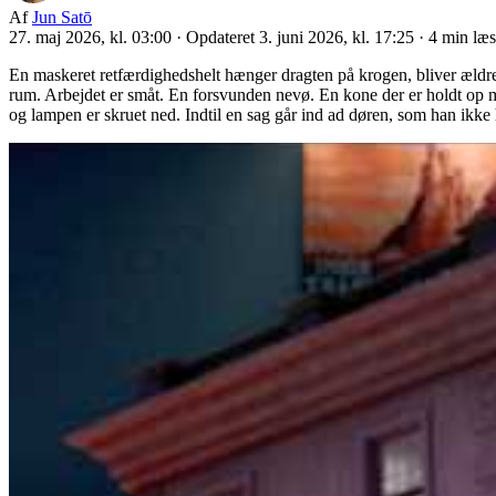
Af
Jun Satō
27. maj 2026, kl. 03:00
·
Opdateret 3. juni 2026, kl. 17:25
·
4 min læ
En maskeret retfærdighedshelt hænger dragten på krogen, bliver ældre
rum. Arbejdet er småt. En forsvunden nevø. En kone der er holdt op me
og lampen er skruet ned. Indtil en sag går ind ad døren, som han ikke ha