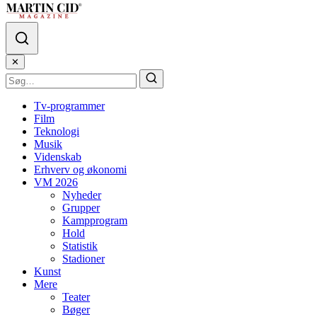
✕
Tv-programmer
Film
Teknologi
Musik
Videnskab
Erhverv og økonomi
VM 2026
Nyheder
Grupper
Kampprogram
Hold
Statistik
Stadioner
Kunst
Mere
Teater
Bøger