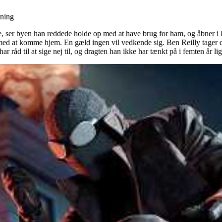
sning
, ser byen han reddede holde op med at have brug for ham, og åbner i 
d at komme hjem. En gæld ingen vil vedkende sig. Ben Reilly tager de sa
r råd til at sige nej til, og dragten han ikke har tænkt på i femten år li