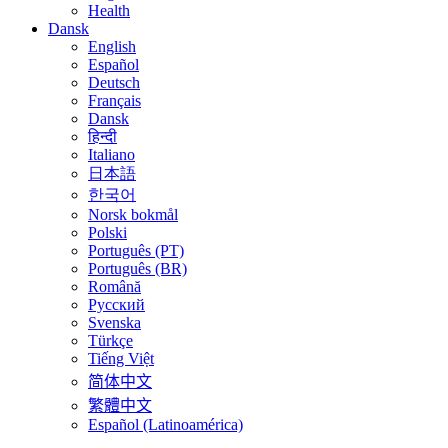
Health
Dansk
English
Español
Deutsch
Français
Dansk
हिन्दी
Italiano
日本語
한국어
Norsk bokmål
Polski
Português (PT)
Português (BR)
Română
Русский
Svenska
Türkçe
Tiếng Việt
简体中文
繁體中文
Español (Latinoamérica)