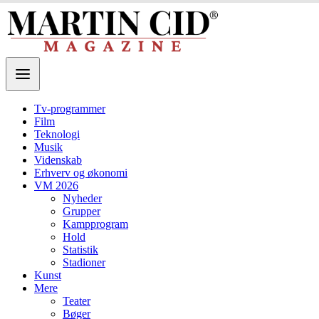
Tv-programmer
Film
Teknologi
Musik
Videnskab
Erhverv og økonomi
VM 2026
Nyheder
Grupper
Kampprogram
Hold
Statistik
Stadioner
Kunst
Mere
Teater
Bøger