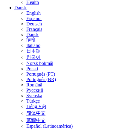
Health
Dansk
English
Español
Deutsch
Français
Dansk
हिन्दी
Italiano
日本語
한국어
Norsk bokmål
Polski
Português (PT)
Português (BR)
Română
Русский
Svenska
Türkçe
Tiếng Việt
简体中文
繁體中文
Español (Latinoamérica)