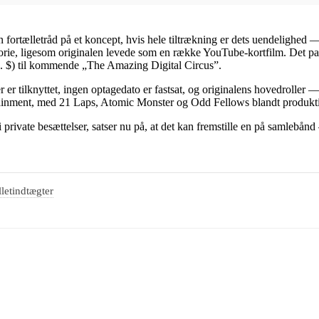
 en fortælletråd på et koncept, hvis hele tiltrækning er dets uendelighed
orie, ligesom originalen levede som en række YouTube-kortfilm. Det pas
o. $) til kommende „The Amazing Digital Circus”.
rner er tilknyttet, ingen optagedato er fastsat, og originalens hovedroll
rtainment, med 21 Laps, Atomic Monster og Odd Fellows blandt produkt
d i private besættelser, satser nu på, at det kan fremstille en på samle
lletindtægter