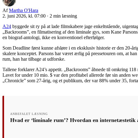
Af
Martha O'Hara
2. juni 2026, kl. 07:00
·
2 min læsning
A24
byggede sit ry på at lade filmskabere jage enkeltstående, uigentag
„Backrooms”, en filmatisering af den liminale gys, som Kane Parsons 
en biograf-antologi, ikke en konventionel efterfølger.
Som Deadline først kunne afsløre i en eksklusiv historie er den 20-år
skalere konceptet. Parsons har været ærlig på pressetouren om, at han 
rum, han har tilbage at udforske.
Tallene forklarer A24’s appetit. „Backrooms” åbnede til omkring 118 m
Lavet for under 10 mio. $ var den profitabel allerede før sin anden 
„Chronicle” som 27-årig, og et publikum, der var 88% under 35, forta
ANBEFALET LÆSNING
Hvad er ‘liminale rum’? Hvordan en internetæstetik