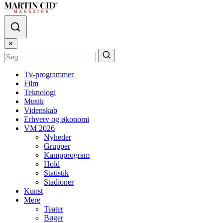
✕
Tv-programmer
Film
Teknologi
Musik
Videnskab
Erhverv og økonomi
VM 2026
Nyheder
Grupper
Kampprogram
Hold
Statistik
Stadioner
Kunst
Mere
Teater
Bøger