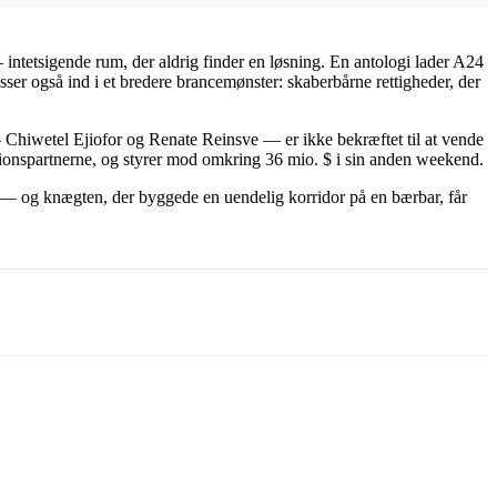
 — intetsigende rum, der aldrig finder en løsning. En antologi lader A24
ser også ind i et bredere brancemønster: skaberbårne rettigheder, der
er — Chiwetel Ejiofor og Renate Reinsve — er ikke bekræftet til at vende
ionspartnerne, og styrer mod omkring 36 mio. $ i sin anden weekend.
bånd — og knægten, der byggede en uendelig korridor på en bærbar, får