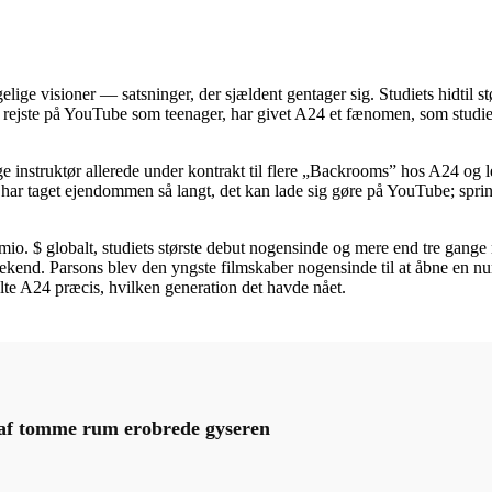
elige visioner — satsninger, der sjældent gentager sig. Studiets hidtil s
rejste på YouTube som teenager, har givet A24 et fænomen, som studiet
ige instruktør allerede under kontrakt til flere „Backrooms” hos A24 og
har taget ejendommen så langt, det kan lade sig gøre på YouTube; springe
io. $ globalt, studiets største debut nogensinde og mere end tre gange
weekend. Parsons blev den yngste filmskaber nogensinde til at åbne en 
lte A24 præcis, hvilken generation det havde nået.
 af tomme rum erobrede gyseren