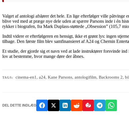
Valget af antologi afslører det hele. En lige efterfølger ville påtvinge
blive ved med at præge nye dele uden at spærre Parsons inde i én hist
rykker i biografen, fra Mark Duplass-støttede „Obsession” (105,7 mi
Indtil videre er efterfølgeren en hensigt, ikke et grønt lys: ingen stje
tilbage. Den første film blev samfinansieret af A24 og Chernin Ente
Et studie, der gjorde sig et navn ved at lade instruktører forsvinde in
lov at bestemme, hvor mange døre der åbnes.
cinema-en1
,
a24
,
Kane Parsons
,
antologifilm
,
Backrooms 2
,
bi
TAGS:
DEL DETTE INDLÆG