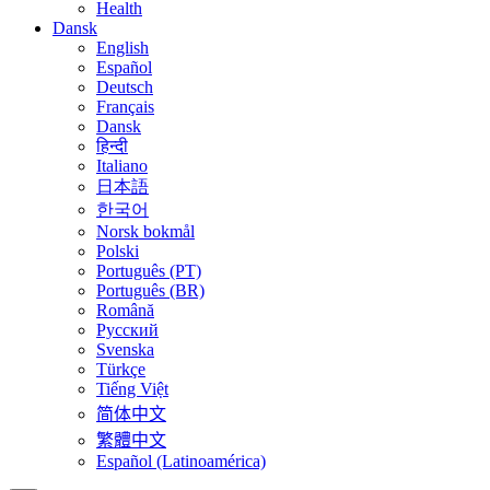
Health
Dansk
English
Español
Deutsch
Français
Dansk
हिन्दी
Italiano
日本語
한국어
Norsk bokmål
Polski
Português (PT)
Português (BR)
Română
Русский
Svenska
Türkçe
Tiếng Việt
简体中文
繁體中文
Español (Latinoamérica)