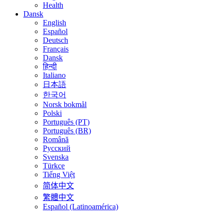
Health
Dansk
English
Español
Deutsch
Français
Dansk
हिन्दी
Italiano
日本語
한국어
Norsk bokmål
Polski
Português (PT)
Português (BR)
Română
Русский
Svenska
Türkçe
Tiếng Việt
简体中文
繁體中文
Español (Latinoamérica)