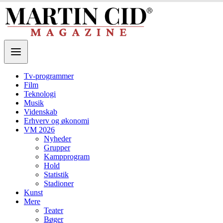
Tv-programmer
Film
Teknologi
Musik
Videnskab
Erhverv og økonomi
VM 2026
Nyheder
Grupper
Kampprogram
Hold
Statistik
Stadioner
Kunst
Mere
Teater
Bøger