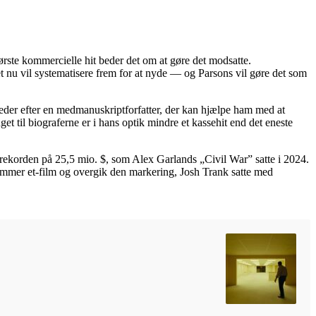
tørste kommercielle hit beder det om at gøre det modsatte.
 nu vil systematisere frem for at nyde — og Parsons vil gøre det som
 leder efter en medmanuskriptforfatter, der kan hjælpe ham med at
t til biograferne er i hans optik mindre et kassehit end det eneste
 rekorden på 25,5 mio. $, som Alex Garlands „Civil War” satte i 2024.
nummer et-film og overgik den markering, Josh Trank satte med