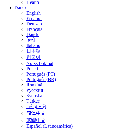
Health
Dansk
English
Español
Deutsch
Français
Dansk
हिन्दी
Italiano
日本語
한국어
Norsk bokmål
Polski
Português (PT)
Português (BR)
Română
Русский
Svenska
Türkçe
Tiếng Việt
简体中文
繁體中文
Español (Latinoamérica)