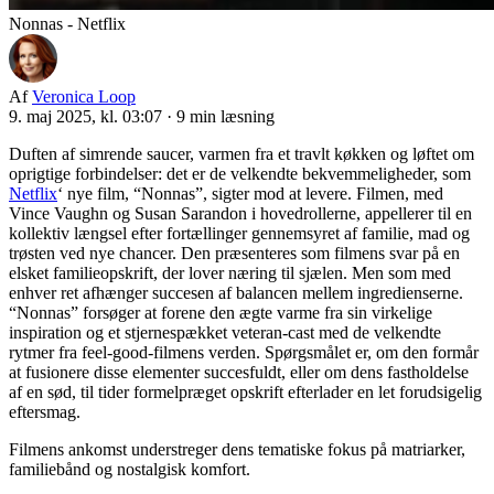
Nonnas - Netflix
Af
Veronica Loop
9. maj 2025, kl. 03:07
·
9 min læsning
Duften af simrende saucer, varmen fra et travlt køkken og løftet om
oprigtige forbindelser: det er de velkendte bekvemmeligheder, som
Netflix
‘ nye film, “Nonnas”, sigter mod at levere. Filmen, med
Vince Vaughn og Susan Sarandon i hovedrollerne, appellerer til en
kollektiv længsel efter fortællinger gennemsyret af familie, mad og
trøsten ved nye chancer. Den præsenteres som filmens svar på en
elsket familieopskrift, der lover næring til sjælen. Men som med
enhver ret afhænger succesen af balancen mellem ingredienserne.
“Nonnas” forsøger at forene den ægte varme fra sin virkelige
inspiration og et stjernespækket veteran-cast med de velkendte
rytmer fra feel-good-filmens verden. Spørgsmålet er, om den formår
at fusionere disse elementer succesfuldt, eller om dens fastholdelse
af en sød, til tider formelpræget opskrift efterlader en let forudsigelig
eftersmag.
Filmens ankomst understreger dens tematiske fokus på matriarker,
familiebånd og nostalgisk komfort.