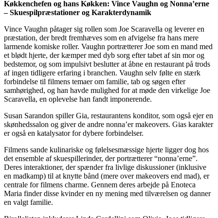
Køkkenchefen og hans Køkken: Vince Vaughn og Nonna’erne
– Skuespilpræstationer og Karakterdynamik
Vince Vaughn påtager sig rollen som Joe Scaravella og leverer en
præstation, der bredt fremhæves som en afvigelse fra hans mere
larmende komiske roller. Vaughn portrætterer Joe som en mand med
et blødt hjerte, der kæmper med dyb sorg efter tabet af sin mor og
bedstemor, og som impulsivt beslutter at åbne en restaurant på trods
af ingen tidligere erfaring i branchen. Vaughn selv følte en stærk
forbindelse til filmens temaer om familie, tab og søgen efter
samhørighed, og han havde mulighed for at møde den virkelige Joe
Scaravella, en oplevelse han fandt imponerende.
Susan Sarandon spiller Gia, restaurantens konditor, som også ejer en
skønhedssalon og giver de andre nonna’er makeovers. Gias karakter
er også en katalysator for dybere forbindelser.
Filmens sande kulinariske og følelsesmæssige hjerte ligger dog hos
det ensemble af skuespillerinder, der portrætterer “nonna’erne”.
Deres interaktioner, der spænder fra livlige diskussioner (inklusive
en madkamp) til at knytte bånd (mere over makeovers end mad), er
centrale for filmens charme. Gennem deres arbejde på Enoteca
Maria finder disse kvinder en ny mening med tilværelsen og danner
en valgt familie.