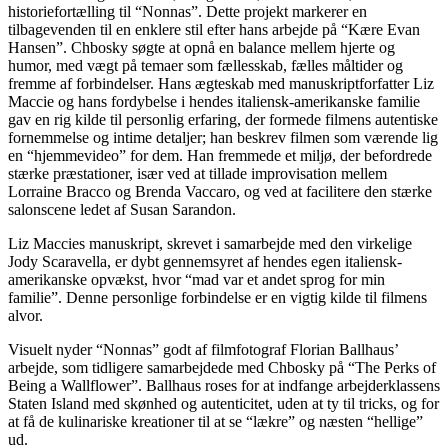
historiefortælling til “Nonnas”. Dette projekt markerer en
tilbagevenden til en enklere stil efter hans arbejde på “Kære Evan
Hansen”. Chbosky søgte at opnå en balance mellem hjerte og
humor, med vægt på temaer som fællesskab, fælles måltider og
fremme af forbindelser. Hans ægteskab med manuskriptforfatter Liz
Maccie og hans fordybelse i hendes italiensk-amerikanske familie
gav en rig kilde til personlig erfaring, der formede filmens autentiske
fornemmelse og intime detaljer; han beskrev filmen som værende lig
en “hjemmevideo” for dem. Han fremmede et miljø, der befordrede
stærke præstationer, især ved at tillade improvisation mellem
Lorraine Bracco og Brenda Vaccaro, og ved at facilitere den stærke
salonscene ledet af Susan Sarandon.
Liz Maccies manuskript, skrevet i samarbejde med den virkelige
Jody Scaravella, er dybt gennemsyret af hendes egen italiensk-
amerikanske opvækst, hvor “mad var et andet sprog for min
familie”. Denne personlige forbindelse er en vigtig kilde til filmens
alvor.
Visuelt nyder “Nonnas” godt af filmfotograf Florian Ballhaus’
arbejde, som tidligere samarbejdede med Chbosky på “The Perks of
Being a Wallflower”. Ballhaus roses for at indfange arbejderklassens
Staten Island med skønhed og autenticitet, uden at ty til tricks, og for
at få de kulinariske kreationer til at se “lækre” og næsten “hellige”
ud.