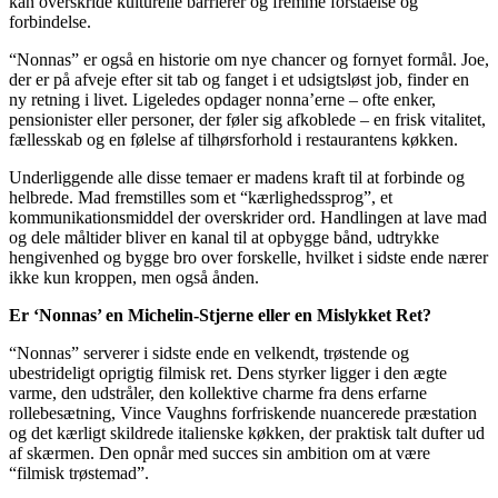
kan overskride kulturelle barrierer og fremme forståelse og
forbindelse.
“Nonnas” er også en historie om nye chancer og fornyet formål. Joe,
der er på afveje efter sit tab og fanget i et udsigtsløst job, finder en
ny retning i livet. Ligeledes opdager nonna’erne – ofte enker,
pensionister eller personer, der føler sig afkoblede – en frisk vitalitet,
fællesskab og en følelse af tilhørsforhold i restaurantens køkken.
Underliggende alle disse temaer er madens kraft til at forbinde og
helbrede. Mad fremstilles som et “kærlighedssprog”, et
kommunikationsmiddel der overskrider ord. Handlingen at lave mad
og dele måltider bliver en kanal til at opbygge bånd, udtrykke
hengivenhed og bygge bro over forskelle, hvilket i sidste ende nærer
ikke kun kroppen, men også ånden.
Er ‘Nonnas’ en Michelin-Stjerne eller en Mislykket Ret?
“Nonnas” serverer i sidste ende en velkendt, trøstende og
ubestrideligt oprigtig filmisk ret. Dens styrker ligger i den ægte
varme, den udstråler, den kollektive charme fra dens erfarne
rollebesætning, Vince Vaughns forfriskende nuancerede præstation
og det kærligt skildrede italienske køkken, der praktisk talt dufter ud
af skærmen. Den opnår med succes sin ambition om at være
“filmisk trøstemad”.