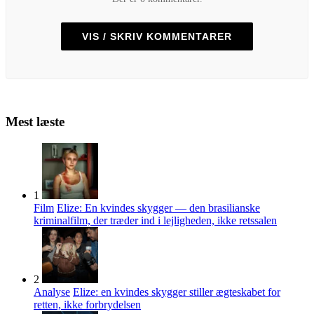
VIS / SKRIV KOMMENTARER
Mest læste
1
Film
Elize: En kvindes skygger — den brasilianske
kriminalfilm, der træder ind i lejligheden, ikke retssalen
2
Analyse
Elize: en kvindes skygger stiller ægteskabet for
retten, ikke forbrydelsen