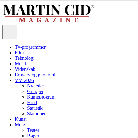
Tv-programmer
Film
Teknologi
Musik
Videnskab
Erhverv og økonomi
VM 2026
Nyheder
Grupper
Kampprogram
Hold
Statistik
Stadioner
Kunst
Mere
Teater
Bøger