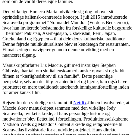
som om de var til deres egne familier.
Den virkelige Enoteca Maria udviklede sig dog ud over sit
oprindelige italiensk-centrerede koncept. I juli 2015 introducerede
Scaravella programmet “Nonna del Mundo” (Verdens Bedstemor),
hvor han inviterede bedstemødre fra forskellige kulturelle baggrunde
– herunder Pakistan, Aserbajdsjan, Usbekistan, Peru, Japan,
Grækenland og Egypten – til at dele deres kulinariske traditioner.
Denne fejrede multikulturalisme blev et kendetegn for restauranten.
Filmatiseringen navigerer gennem denne udvikling med en
nuanceret tilgang.
Manuskriptforfatter Liz Maccie, gift med instruktør Stephen
Chbosky, har talt om sin italiensk-amerikanske opvækst og kaldt
filmen et “kærlighedsbrev til sin familie”. Dette personlige
perspektiv, selvom det tilføjer autenticitet og hjerte, kan også have
prioriteret en mere traditionelt anerkendt immigrantfortælling inden
for amerikansk film.
Rejsen fra den virkelige restaurant til
Netflix
-filmen involverede, at
Maccie skrev manuskriptet sammen med den virkelige Jody
Scaravella, hvilket sikrede, at hans personlige historie og
motivationer blev flettet ind i fortællingen. Produktionsselskaberne
Madison Wells og Matador Content sikrede sig rettighederne til
Scaravellas livshistorie for at udvikle projektet. Hans direkte