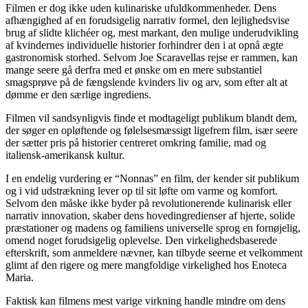
Filmen er dog ikke uden kulinariske ufuldkommenheder. Dens
afhængighed af en forudsigelig narrativ formel, den lejlighedsvise
brug af slidte klichéer og, mest markant, den mulige underudvikling
af kvindernes individuelle historier forhindrer den i at opnå ægte
gastronomisk storhed. Selvom Joe Scaravellas rejse er rammen, kan
mange seere gå derfra med et ønske om en mere substantiel
smagsprøve på de fængslende kvinders liv og arv, som efter alt at
dømme er den særlige ingrediens.
Filmen vil sandsynligvis finde et modtageligt publikum blandt dem,
der søger en opløftende og følelsesmæssigt ligefrem film, især seere
der sætter pris på historier centreret omkring familie, mad og
italiensk-amerikansk kultur.
I en endelig vurdering er “Nonnas” en film, der kender sit publikum
og i vid udstrækning lever op til sit løfte om varme og komfort.
Selvom den måske ikke byder på revolutionerende kulinarisk eller
narrativ innovation, skaber dens hovedingredienser af hjerte, solide
præstationer og madens og familiens universelle sprog en fornøjelig,
omend noget forudsigelig oplevelse. Den virkelighedsbaserede
efterskrift, som anmeldere nævner, kan tilbyde seerne et velkomment
glimt af den rigere og mere mangfoldige virkelighed hos Enoteca
Maria.
Faktisk kan filmens mest varige virkning handle mindre om dens