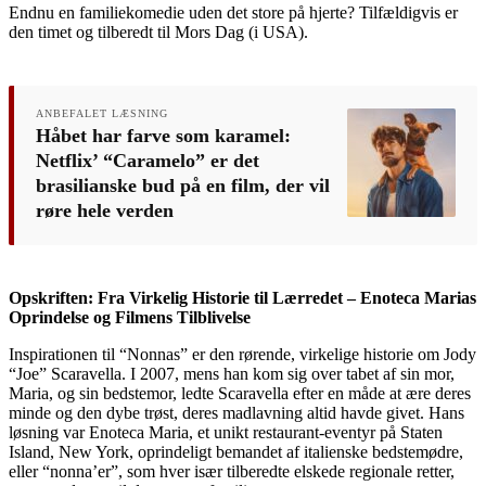
Endnu en familiekomedie uden det store på hjerte? Tilfældigvis er
den timet og tilberedt til Mors Dag (i USA).
ANBEFALET LÆSNING
Håbet har farve som karamel:
Netflix’ “Caramelo” er det
brasilianske bud på en film, der vil
røre hele verden
Opskriften: Fra Virkelig Historie til Lærredet – Enoteca Marias
Oprindelse og Filmens Tilblivelse
Inspirationen til “Nonnas” er den rørende, virkelige historie om Jody
“Joe” Scaravella. I 2007, mens han kom sig over tabet af sin mor,
Maria, og sin bedstemor, ledte Scaravella efter en måde at ære deres
minde og den dybe trøst, deres madlavning altid havde givet. Hans
løsning var Enoteca Maria, et unikt restaurant-eventyr på Staten
Island, New York, oprindeligt bemandet af italienske bedstemødre,
eller “nonna’er”, som hver især tilberedte elskede regionale retter,