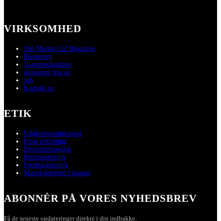
VIRKSOMHED
Om Martin Cid Magazine
Presserum
Teammedlemmer
Annoncer hos os
Job
Kontakt os
ETIK
Udgivelsesprincipper
Etisk erklæring
Diversitetspolitik
Rettelsespolitik
Feedbackpolitik
Mangfoldighed i teamet
ABONNÉR PÅ VORES NYHEDSBREV
Få de seneste opdateringer direkte i din indbakke.