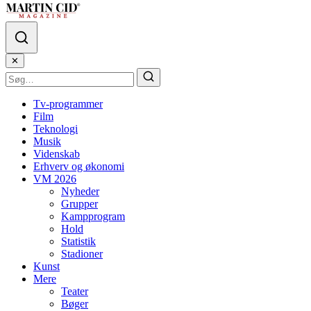
✕
Tv-programmer
Film
Teknologi
Musik
Videnskab
Erhverv og økonomi
VM 2026
Nyheder
Grupper
Kampprogram
Hold
Statistik
Stadioner
Kunst
Mere
Teater
Bøger