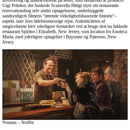
involvering og tilstedeværelse på settet, som bemærket af producer
Gigi Pritzker, der huskede Scaravella flittigt styre sin restaurants
reservationsbog selv under optagelserne, underbyggede
sandsynligvis filmens “rørende virkelighedsbaserede historie”-
aspekt, især Joes følelsesmæssige rejse. Autenticiteten af
omgivelserne blev yderligere forstærket ved at bruge den nu lukkede
restaurant Spiritos i Elizabeth, New Jersey, som location for Enoteca
Maria, med yderligere optagelser i Bayonne og Paterson, New
Jersey.
Nonnas – Netflix