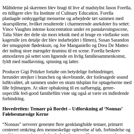
Måltiderne på skærmen blev bragt til live af madstylist Jason Forella,
en tidligere elev fra Institute of Culinary Education. Forella
planlagde omhyggeligt menuerne og arbejdede tæt sammen med
skuespillerne, hvilket resulterede i charmerende anekdoter fra settet:
Vince Vaughns intense koncentration under en pastalavningsscene,
Talia Shire der delte sin mors teknik med at bruge en vinflaske som
kagerulle (en detalje der blev indarbejdet i filmen), Susan Sarandon
der smugspiste flødeskum, og Joe Manganiello og Drea De Matteo
der indtog store mængder tiramisu til en scene. Forella beskrev
atmosfæren på settet som lignende en livlig familiesammenkomst,
fyldt med madlavning, spisning og latter.
Producer Gigi Pritzker fortalte om betydelige forhindringer,
herunder strejker i branchen og skovbrande, der forårsagede usund
luftkvalitet, alt sammen under en stram tidsplan for optagelserne med
lille fejlmargen. At sikre opbakning til en uafhængig, genre-
uspecifik feel-good familiefilm viste sig også at være en indledende
forhindring.
Hovedretten: Temaer på Bordet – Udforskning af ‘Nonnas’
Følelsesmæssige Kerne
“Nonnas” serverer generøst flere genklangfulde temaer, primært
centreret omkring den menneskelige oplevelse af tab, forbindelse og