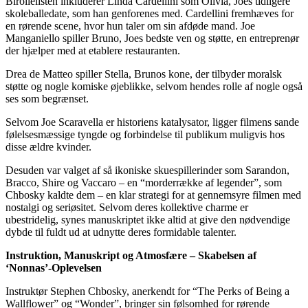
Birollelisten inkluderer Linda Cardellini som Olivia, Joes tidligere
skoleballedate, som han genforenes med. Cardellini fremhæves for
en rørende scene, hvor hun taler om sin afdøde mand. Joe
Manganiello spiller Bruno, Joes bedste ven og støtte, en entreprenør
der hjælper med at etablere restauranten.
Drea de Matteo spiller Stella, Brunos kone, der tilbyder moralsk
støtte og nogle komiske øjeblikke, selvom hendes rolle af nogle også
ses som begrænset.
Selvom Joe Scaravella er historiens katalysator, ligger filmens sande
følelsesmæssige tyngde og forbindelse til publikum muligvis hos
disse ældre kvinder.
Desuden var valget af så ikoniske skuespillerinder som Sarandon,
Bracco, Shire og Vaccaro – en “morderrække af legender”, som
Chbosky kaldte dem – en klar strategi for at gennemsyre filmen med
nostalgi og seriøsitet. Selvom deres kollektive charme er
ubestridelig, synes manuskriptet ikke altid at give den nødvendige
dybde til fuldt ud at udnytte deres formidable talenter.
Instruktion, Manuskript og Atmosfære – Skabelsen af
‘Nonnas’-Oplevelsen
Instruktør Stephen Chbosky, anerkendt for “The Perks of Being a
Wallflower” og “Wonder”, bringer sin følsomhed for rørende