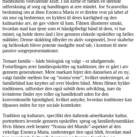
traditionens vedvarende kraft. I sin kerne er filmen en rørende
udforskning af sorg og handlingen at ære mindet. Joe Scaravellas
beslutning om at åbne Enoteca Maria er et direkte svar på tabet af
sin mor og bedstemor, en hyldest til deres kærlighed og den
kulinariske arv, de gav videre til ham. Filmen illustrerer smukt,
hvordan mad kan tjene som et håndgribeligt bånd til dem, vi har
mistet, og holde deres ånd i live gennem elskede opskrifter og fælles
måltider. Denne skildring tilbyder en aktiv sorgmodel, hvor skabelse
og fællesskab bliver potente modgifte mod tab, i kontrast til mere
passive sorgrepræsentationer.
Temaet familie – både biologisk og valgt – er altafgørende.
Fortællingen ærer familieopskrifter og traditioner, der er gået i arv
gennem generationer. Mere markant fejrer den dannelsen af en ny,
valgt familie mellem Joe og “nonna’erne”, hvilket understreger, at
familiebånd kan knyttes ud over blodets bånd. Mens filmen hylder
traditionen, udforsker den også subtilt dens udvikling, især da
kvinderne finder nye roller og handlekraft uden for den
konventionelle hjemlighed, hvilket antyder, hvordan traditioner kan
tilpasses inden for nye sociale kontekster.
Tradition og kulturarv, specifikt den italiensk-amerikanske kultur,
portrætteres levende gennem opskrifter, sprog og familiedynamikker.
Hvis filmen reelt berører “Nonna del Mundo”-aspektet af den
virkelige Enoteca Maria, understreger den også blidt, hvordan mad