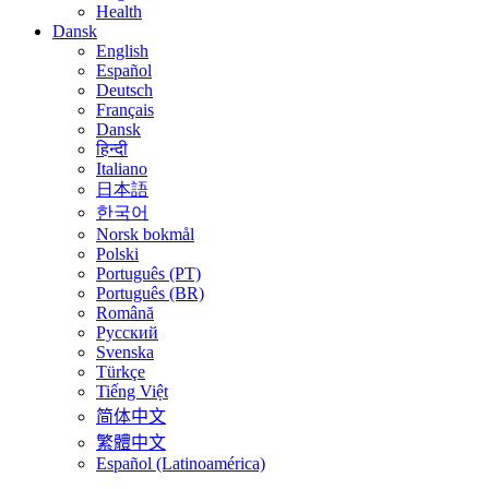
Health
Dansk
English
Español
Deutsch
Français
Dansk
हिन्दी
Italiano
日本語
한국어
Norsk bokmål
Polski
Português (PT)
Português (BR)
Română
Русский
Svenska
Türkçe
Tiếng Việt
简体中文
繁體中文
Español (Latinoamérica)